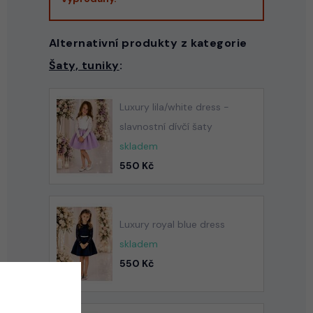
Alternativní produkty z kategorie
Šaty, tuniky
:
Luxury lila/white dress -
slavnostní dívčí šaty
skladem
550 Kč
Luxury royal blue dress
skladem
550 Kč