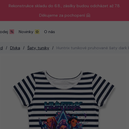
Rekonstrukce skladu do 6.8., zásilky budou odcházet až 7.8.
Děkujeme za pochopení 🤗
odej
Novinky
O nás
od
Dívka
Šaty, tuniky
Huntrix tunikové pruhované šaty dark 