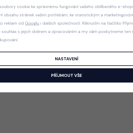
soubory cookie ke správnému fungování vašeho oblíbeného e-shopu
ní obsahu stránek vašim potřebám, ke statistickým a marketingový
aci reklam od
Googlu
i dalších společností. Kliknutím na tlačítko Přij
e souhlas s jejich sběrem a zpracováním a my vám poskytneme ten n
akupování.
NASTAVENÍ
PŘÍJMOUT VŠE