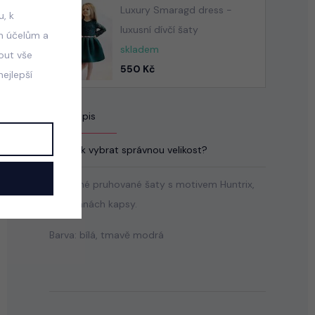
Luxury Smaragd dress -
, k
luxusní dívčí šaty
m účelům a
skladem
mout vše
550 Kč
ejlepší
Popis
Jak vybrat správnou velikost?
Bavlněné pruhované šaty s motivem Huntrix,
po stranách kapsy.
Barva: bílá, tmavě modrá