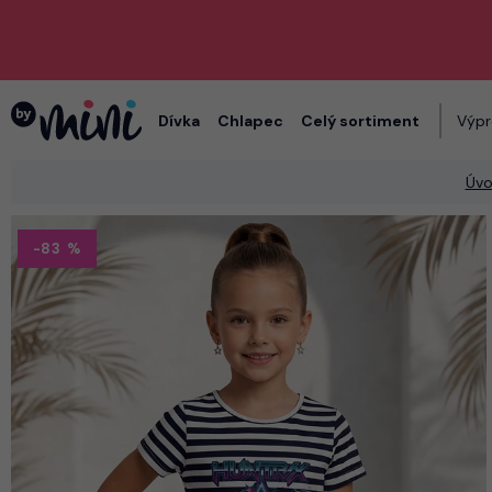
Dívka
Chlapec
Celý sortiment
Výpr
Úv
-83