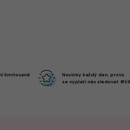
ní limitované
Novinky každý den,
proto
se vyplatí nás sledovat #čí