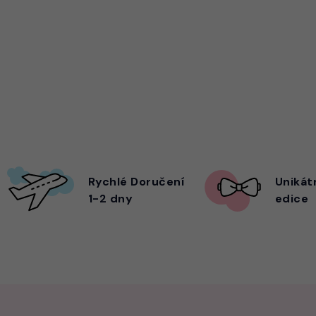
Rychlé Doručení
Unikát
1-2 dny
edice