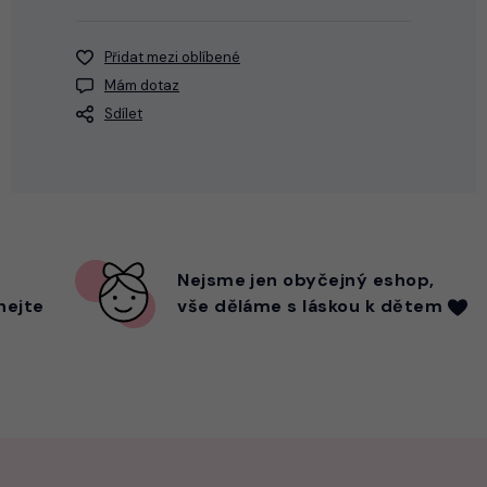
Přidat mezi oblíbené
Mám dotaz
Sdílet
Nejsme
jen
obyčejný eshop,
hejte
vše děláme s láskou k dětem