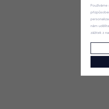
Používáme 
přizpůsobe
personaliz
nám udělít
zážitek z n