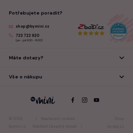
Potřebujete poradit?
shop@bymini.cz
723 722 920
(po - pá 9:00 - 16:00)
Máte dotazy?
Vše o nákupu
© 2026
Nastavení cookies
Shop
bymini.cz
Nahlásit závadný obsah
by
wpj.cz