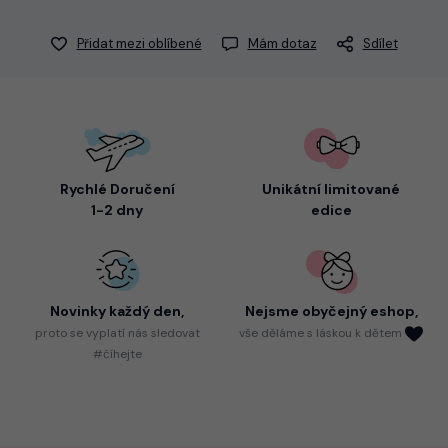
Přidat mezi oblíbené
Mám dotaz
Sdílet
Rychlé Doručení
Unikátní limitované
1-2 dny
edice
Novinky každý den,
Nejsme
obyčejný eshop,
proto
se vyplatí nás sledovat
vše děláme s láskou k dětem
#číhejte