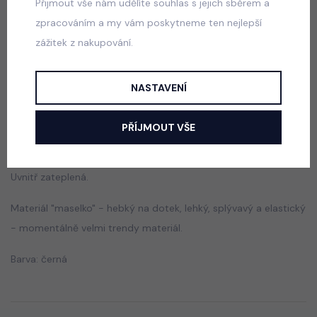
Přijmout vše nám udělíte souhlas s jejich sběrem a
skladem
zpracováním a my vám poskytneme ten nejlepší
499 Kč
zážitek z nakupování.
NASTAVENÍ
Popis
Jak vybrat správnou velikost?
PŘÍJMOUT VŠE
Mikina s motivem Huntrix.
Uvnitř zateplená.
Materiál "maselko" - hebký na dotek, lehký, splývavý a elastický
- momentálně velmi trendy materiál.
Barva: černá