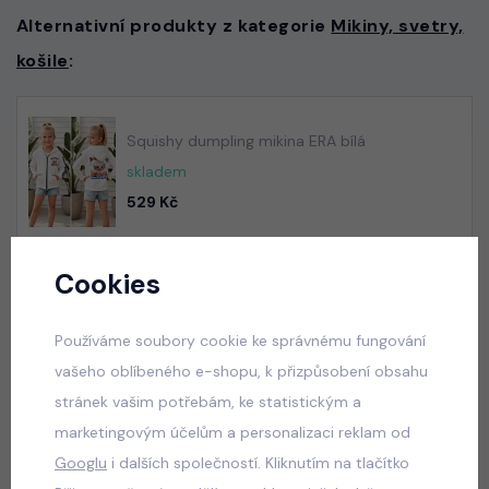
Alternativní produkty z kategorie
Mikiny, svetry,
košile
:
Squishy dumpling mikina ERA bílá
skladem
529 Kč
Cookies
Squishy dumpling mikina ERA tmavě růžová
skladem
Používáme soubory cookie ke správnému fungování
529 Kč
vašeho oblíbeného e-shopu, k přizpůsobení obsahu
stránek vašim potřebám, ke statistickým a
marketingovým účelům a personalizaci reklam od
Googlu
i dalších společností. Kliknutím na tlačítko
Squishy dumpling soft velur souprava černá