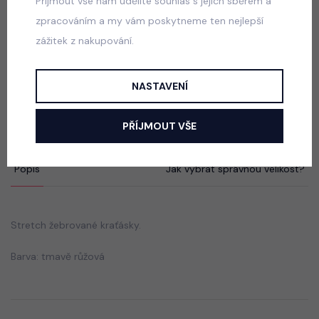
Přijmout vše nám udělíte souhlas s jejich sběrem a
100 Kč
zpracováním a my vám poskytneme ten nejlepší
zážitek z nakupování.
Dumpling kraťasy ERA černé
NASTAVENÍ
skladem
50 Kč
PŘÍJMOUT VŠE
Popis
Jak vybrat správnou velikost?
Stretch žebrované kraťásky.
Barva: tmavě růžová