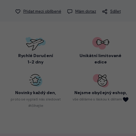
Přidat mezi oblíbené
Mám dotaz
Sdílet
Rychlé Doručení
Unikátní limitované
1-2 dny
edice
Novinky každý den,
Nejsme
obyčejný eshop,
proto
se vyplatí nás sledovat
vše děláme s láskou k dětem
#číhejte