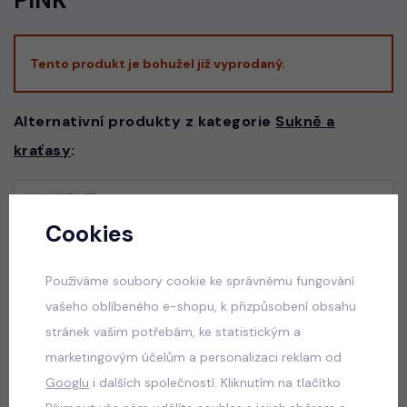
PINK
Tento produkt je bohužel již vyprodaný.
Alternativní produkty z kategorie
Sukně a
kraťasy
:
Panthera letní overal modrý
Cookies
skladem
175 Kč
Používáme soubory cookie ke správnému fungování
vašeho oblíbeného e-shopu, k přizpůsobení obsahu
stránek vašim potřebám, ke statistickým a
marketingovým účelům a personalizaci reklam od
Squishy dumplings LIFE letní set
Googlu
i dalších společností. Kliknutím na tlačítko
skladem