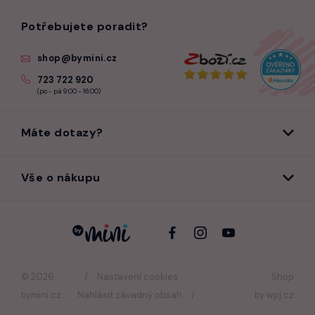
Potřebujete poradit?
shop@bymini.cz
723 722 920
(po - pá 9:00 - 16:00)
Máte dotazy?
Vše o nákupu
© 2026
Nastavení cookies
Shop
bymini.cz
Nahlásit závadný obsah
by
wpj.cz