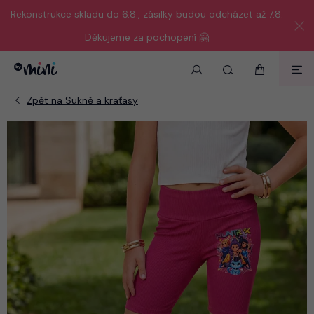
Rekonstrukce skladu do 6.8., zásilky budou odcházet až 7.8.
Děkujeme za pochopení 🤗