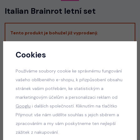
Italian Brainrot letní set
Tento produkt je bohužel již vyprodaný.
Alternativní produkty z kategorie
Sety,
Cookies
komplety, soupravy
:
Používáme soubory cookie ke správnému fungování
vašeho oblíbeného e-shopu, k přizpůsobení obsahu
Letní mušelínový komplet
stránek vašim potřebám, ke statistickým a
skladem
marketingovým účelům a personalizaci reklam od
395 Kč
Googlu
i dalších společností. Kliknutím na tlačítko
Přijmout vše nám udělíte souhlas s jejich sběrem a
zpracováním a my vám poskytneme ten nejlepší
zážitek z nakupování.
Army streetwear komplet