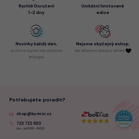
Rychlé Doručení
Unikátní limitované
1-2 dny
edice
Novinky každý den,
Nejsme
obyčejný eshop,
proto
se vyplatí nás sledovat
vše děláme s láskou k dětem
#číhejte
Potřebujete poradit?
shop@bymini.cz
723 722 920
(po - pá 9:00 - 16:00)