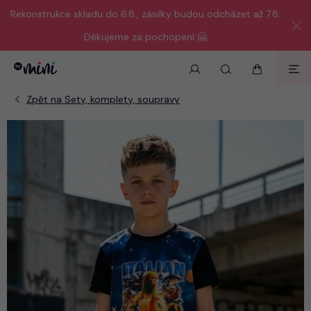
Rekonstrukce skladu do 6.8., zásilky budou odcházet až 7.8.
Děkujeme za pochopení 🤗