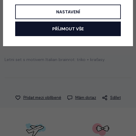
skladem
290 Kč
NASTAVENÍ
PŘÍJMOUT VŠE
Popis
Jak vybrat správnou velikost?
Letni set s motivem Italian brainrot: triko + kraťasy.
Přidat mezi oblíbené
Mám dotaz
Sdílet