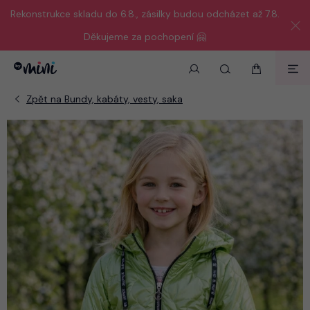
Rekonstrukce skladu do 6.8., zásilky budou odcházet až 7.8.
Děkujeme za pochopení 🤗