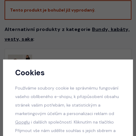
Tento produkt je bohužel již vyprodaný.
Alternativní produkty z kategorie
Bundy, kabáty,
vesty, saka
:
Podzimní bunda černá
skladem
Cookies
490 Kč
Používáme soubory cookie ke správnému fungování
vašeho oblíbeného e-shopu, k přizpůsobení obsahu
stránek vašim potřebám, ke statistickým a
Černá long parka
marketingovým účelům a personalizaci reklam od
skladem
Googlu
i dalších společností. Kliknutím na tlačítko
490 Kč
Přijmout vše nám udělíte souhlas s jejich sběrem a