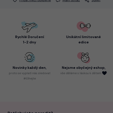
Přidat mezi oblíbené
Mám dotaz
Sdílet
Rychlé Doručení
Unikátní limitované
1-2 dny
edice
Novinky každý den,
Nejsme
obyčejný eshop,
proto
se vyplatí nás sledovat
vše děláme s láskou k dětem
#číhejte