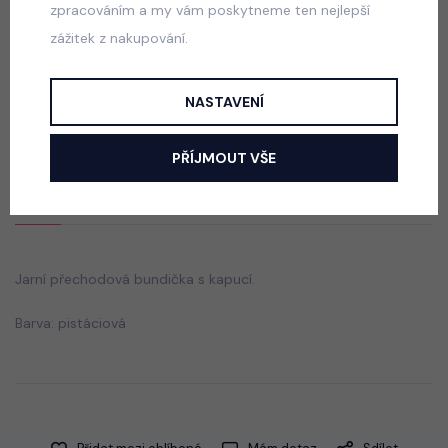
zpracováním a my vám poskytneme ten nejlepší
zážitek z nakupování.
Jeans kabátek/šaty s páskem
skladem
NASTAVENÍ
299 Kč
PŘÍJMOUT VŠE
Popis
Jak vybrat správnou velikost?
Jarní přechodová bundička s kapucí.
Barva: pistáciová