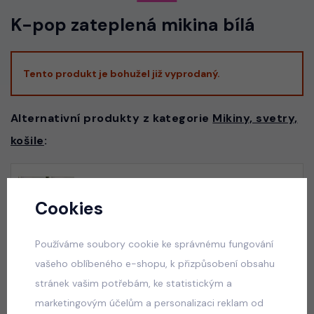
K-pop zateplená mikina bílá
Tento produkt je bohužel již vyprodaný.
Alternativní produkty z kategorie
Mikiny, svetry,
košile
:
Squishy dumpling mikina ERA bílá
Cookies
skladem
529 Kč
Používáme soubory cookie ke správnému fungování
vašeho oblíbeného e-shopu, k přizpůsobení obsahu
stránek vašim potřebám, ke statistickým a
Squishy dumpling mikina ERA tmavě růžová
marketingovým účelům a personalizaci reklam od