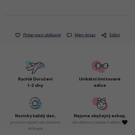
Přidat mezi oblíbené
Mám dotaz
Sdílet
Rychlé Doručení
Unikátní limitované
1-2 dny
edice
Novinky každý den,
Nejsme
obyčejný eshop,
proto
se vyplatí nás sledovat
vše děláme s láskou k dětem
#číhejte