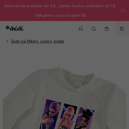
Rekonstrukce skladu do 6.8., zásilky budou odcházet až 7.8.
Děkujeme za pochopení 🤗