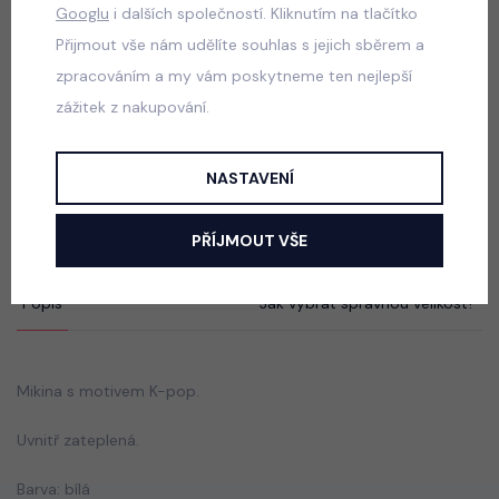
skladem
Googlu
i dalších společností. Kliknutím na tlačítko
529 Kč
Přijmout vše nám udělíte souhlas s jejich sběrem a
zpracováním a my vám poskytneme ten nejlepší
zážitek z nakupování.
Squishy dumpling soft velur souprava černá
NASTAVENÍ
skladem
499 Kč
PŘÍJMOUT VŠE
Popis
Jak vybrat správnou velikost?
Mikina s motivem K-pop.
Uvnitř zateplená.
Barva: bílá