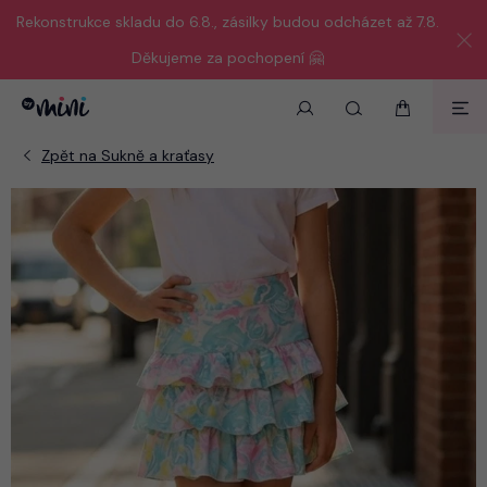
Rekonstrukce skladu do 6.8., zásilky budou odcházet až 7.8.
Děkujeme za pochopení 🤗