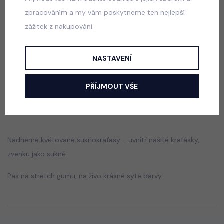
zpracováním a my vám poskytneme ten nejlepší
zážitek z nakupování.
School sako + sukně blue
skladem
NASTAVENÍ
690 Kč
PŘÍJMOUT VŠE
Popis
Jak vybrat správnou velikost?
Nádherné květované sukňokraťasy - uvnitř našité kraťásky,
zvenku jako sukně.
Pas na stretch gumu, na živo krásné syté barvy.