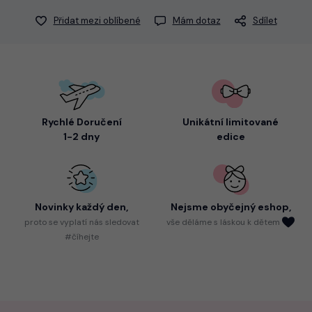
Přidat mezi oblíbené
Mám dotaz
Sdílet
Rychlé Doručení
Unikátní limitované
1-2 dny
edice
Novinky každý den,
Nejsme
obyčejný eshop,
proto
se vyplatí nás sledovat
vše děláme s láskou k dětem
#číhejte