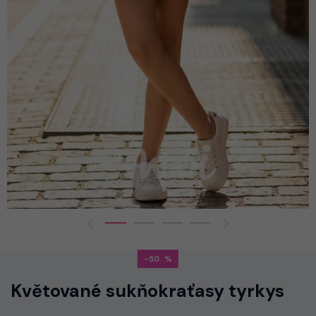
-50
Květované sukňokraťasy tyrkys