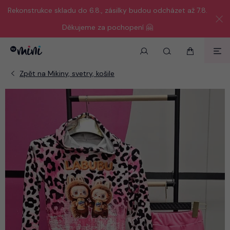
Rekonstrukce skladu do 6.8., zásilky budou odcházet až 7.8.
Děkujeme za pochopení 🤗