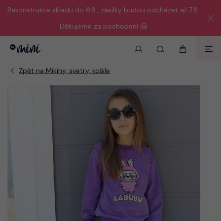
Rekonstrukce skladu do 6.8., zásilky budou odcházet až 7.8.
Děkujeme za pochopení 🤗