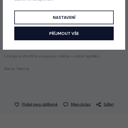
skladem
750 Kč
NASTAVENÍ
Popis
Jak vybrat správnou velikost?
PŘÍJMOUT VŠE
Lounge pohodlná souprava: mikina + volné tepláky.
Barva: fialová
Přidat mezi oblíbené
Mám dotaz
Sdílet