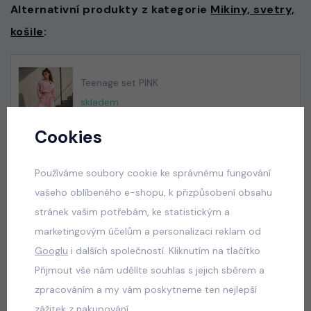
Alternativní produkty z kategorie
Mikiny, svetry,
košile
:
Teenage set PINK
skladem
660 Kč
Cookies
Používáme soubory cookie ke správnému fungování
Sunshine lounge set
vašeho oblíbeného e-shopu, k přizpůsobení obsahu
skladem
stránek vašim potřebám, ke statistickým a
590 Kč
marketingovým účelům a personalizaci reklam od
Googlu
i dalších společností. Kliknutím na tlačítko
Přijmout vše nám udělíte souhlas s jejich sběrem a
zpracováním a my vám poskytneme ten nejlepší
Acid wash denim lounge set
zážitek z nakupování.