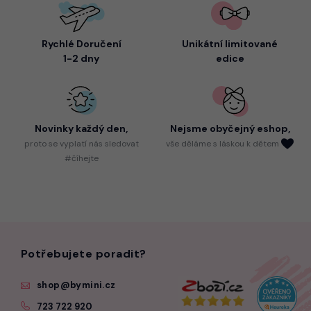
Rychlé Doručení
Unikátní limitované
1-2 dny
edice
Novinky každý den,
Nejsme
obyčejný eshop,
proto
se vyplatí nás sledovat
vše děláme s láskou k dětem
#číhejte
Potřebujete poradit?
shop@bymini.cz
723 722 920