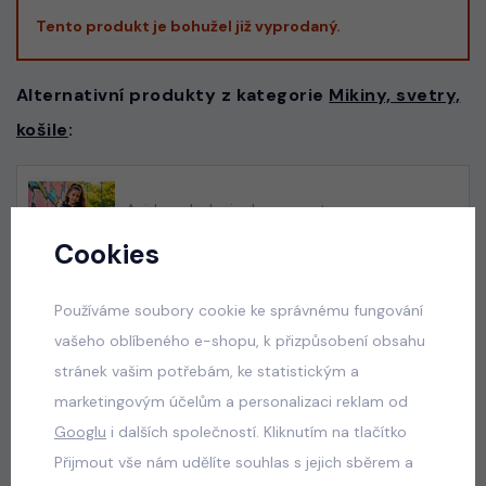
Tento produkt je bohužel již vyprodaný.
Alternativní produkty z kategorie
Mikiny, svetry,
košile
:
Acid wash denim lounge set
skladem
Cookies
750 Kč
Používáme soubory cookie ke správnému fungování
vašeho oblíbeného e-shopu, k přizpůsobení obsahu
Soft cotton denim teenage souprava DIVA
stránek vašim potřebám, ke statistickým a
dark
marketingovým účelům a personalizaci reklam od
skladem
Googlu
i dalších společností. Kliknutím na tlačítko
699 Kč
Přijmout vše nám udělíte souhlas s jejich sběrem a