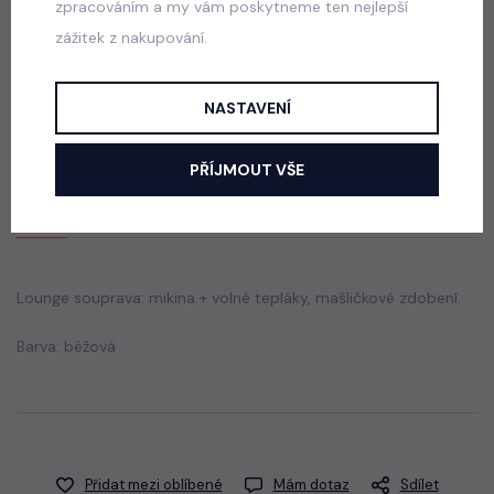
zpracováním a my vám poskytneme ten nejlepší
zážitek z nakupování.
Denim & Velur souprava white
skladem
NASTAVENÍ
690 Kč
PŘÍJMOUT VŠE
Popis
Jak vybrat správnou velikost?
Lounge souprava: mikina + volné tepláky, mašličkové zdobení.
Barva: béžová
Přidat mezi oblíbené
Mám dotaz
Sdílet