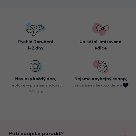
Rychlé Doručení
Unikátní limitované
1-2 dny
edice
Novinky každý den,
Nejsme
obyčejný eshop,
proto
se vyplatí nás sledovat
vše děláme s láskou k dětem
#číhejte
Potřebujete poradit?