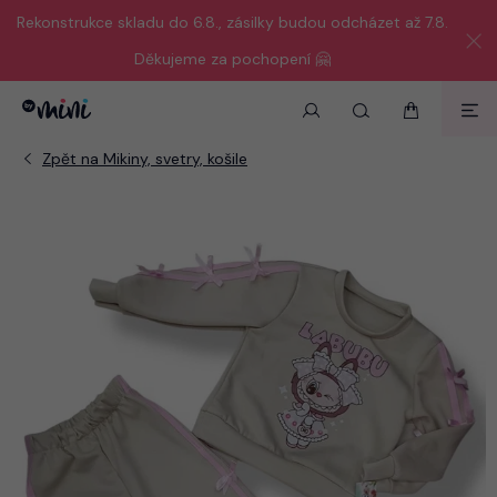
Rekonstrukce skladu do 6.8., zásilky budou odcházet až 7.8.
Děkujeme za pochopení 🤗