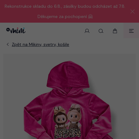
Rekonstrukce skladu do 6.8., zásilky budou odcházet až 7.8.
Děkujeme za pochopení 🤗