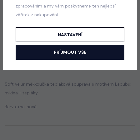
zpracováním a my vám poskytneme ten nejlepší
zážitek z nakupování.
Squishy dumpling soft velur souprava černá
skladem
499 Kč
NASTAVENÍ
PŘÍJMOUT VŠE
Popis
Jak vybrat správnou velikost?
Soft velur měkkoučká tepláková souprava s motivem Labubu:
mikina + tepláky.
Barva: malinová