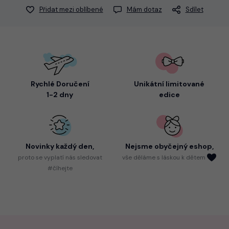
Přidat mezi oblíbené
Mám dotaz
Sdílet
Rychlé Doručení
Unikátní limitované
1-2 dny
edice
Novinky každý den,
Nejsme
obyčejný eshop,
proto
se vyplatí nás sledovat
vše děláme s láskou k dětem
#číhejte