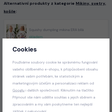
Alternativní produkty z kategorie
Mikiny, svetry,
košile
:
Squishy dumpling mikina ERA bílá
skladem
529 Kč
Cookies
Používáme soubory cookie ke správnému fungování
Squishy dumpling mikina ERA tmavě růžová
vašeho oblíbeného e-shopu, k přizpůsobení obsahu
skladem
stránek vašim potřebám, ke statistickým a
529 Kč
marketingovým účelům a personalizaci reklam od
Googlu
i dalších společností. Kliknutím na tlačítko
Přijmout vše nám udělíte souhlas s jejich sběrem a
zpracováním a my vám poskytneme ten nejlepší
Squishy dumpling soft velur souprava černá
zážitek z nakupování.