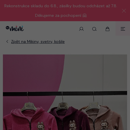
Rekonstrukce skladu do 6.8., zásilky budou odcházet až 7.8.
Děkujeme za pochopení 🤗