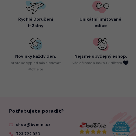
Rychlé Doručení
Unikátní limitované
1-2 dny
edice
Novinky každý den,
Nejsme
obyčejný eshop,
proto
se vyplatí nás sledovat
vše děláme s láskou k dětem
#číhejte
Potřebujete poradit?
shop@bymini.cz
723 722 920