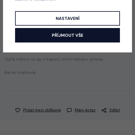
skladem
499 Kč
NASTAVENÍ
Popis
Jak vybrat správnou velikost?
PŘÍJMOUT VŠE
Teplá mikina na zip s kapucí, motiv labubu vpředu.
Barva: malinová
Přidat mezi oblíbené
Mám dotaz
Sdílet