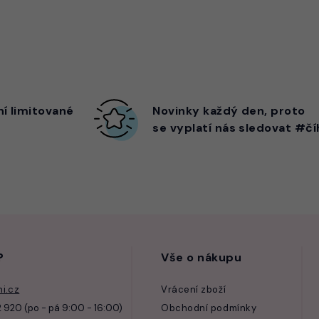
ní limitované
Novinky každý den,
proto
se vyplatí nás sledovat #čí
?
Vše o nákupu
i.cz
Vrácení zboží
 920 (po - pá 9:00 - 16:00)
Obchodní podmínky