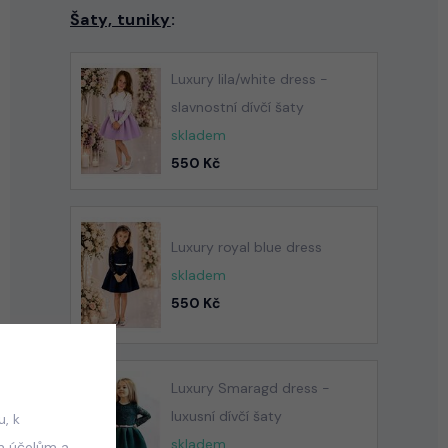
Šaty, tuniky
:
Luxury lila/white dress -
slavnostní dívčí šaty
skladem
550 Kč
Luxury royal blue dress
skladem
550 Kč
Luxury Smaragd dress -
luxusní dívčí šaty
, k
skladem
m účelům a