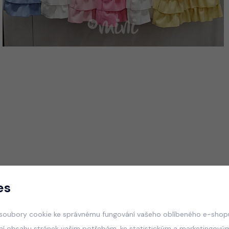
es
soubory cookie ke správnému fungování vašeho oblíbeného e-shopu
ní obsahu stránek vašim potřebám, ke statistickým a marketingový