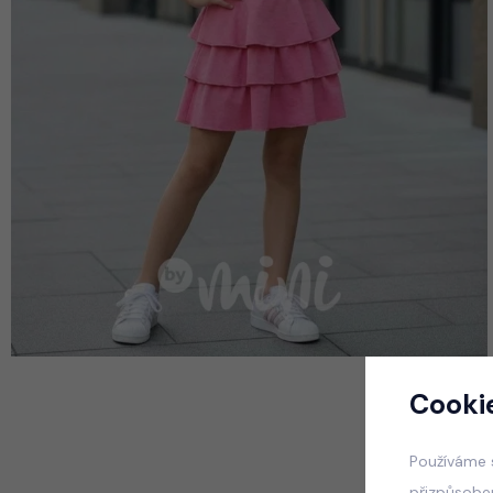
Cooki
Používáme 
přizpůsobe