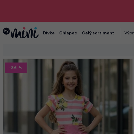
Dívka
Chlapec
Celý sortiment
Výpr
-86