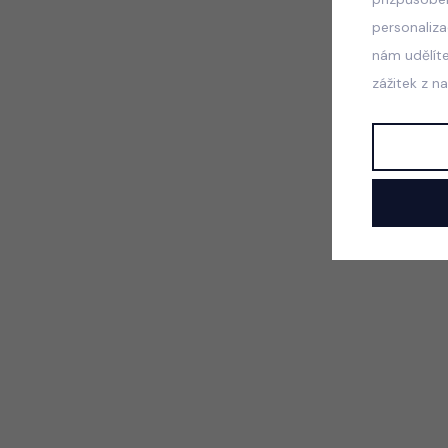
personaliz
nám udělít
zážitek z n