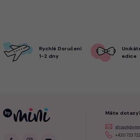
Rychlé Doručení
Unikát
1-2 dny
edice
Máte dotazy
shop@bymin
+420 723 722