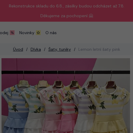
Rekonstrukce skladu do 6.8., zásilky budou odcházet až 7.8.
Děkujeme za pochopení 🤗
odej
Novinky
O nás
Úvod
Dívka
Šaty, tuniky
Lemon letní šaty pink