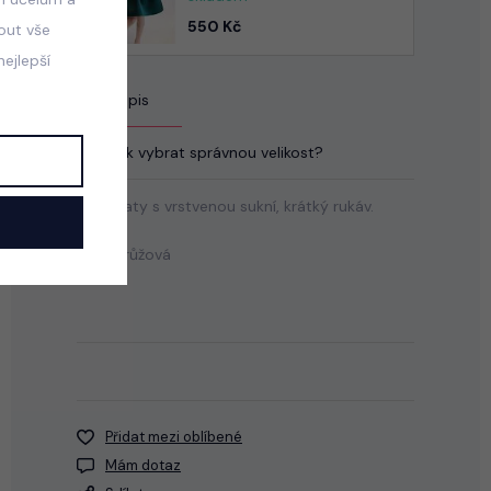
550 Kč
mout vše
ejlepší
Popis
Jak vybrat správnou velikost?
Letní šaty s vrstvenou sukní, krátký rukáv.
Barva: růžová
Přidat mezi oblíbené
Mám dotaz