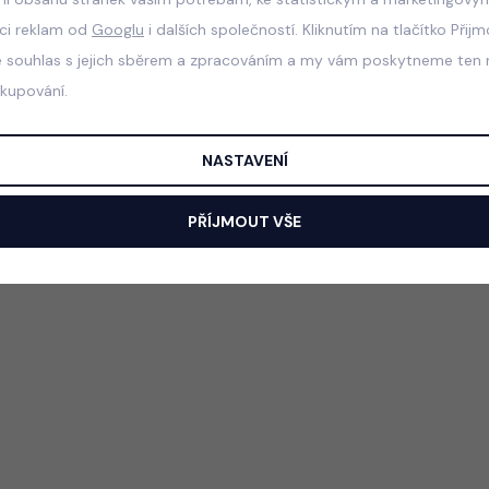
aci reklam od
Googlu
i dalších společností. Kliknutím na tlačítko Přij
e souhlas s jejich sběrem a zpracováním a my vám poskytneme ten n
akupování.
NASTAVENÍ
PŘÍJMOUT VŠE