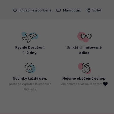
Přidat mezi oblíbené
Mám dotaz
Sdílet
Rychlé Doručení
Unikátní limitované
1-2 dny
edice
Novinky každý den,
Nejsme
obyčejný eshop,
proto
se vyplatí nás sledovat
vše děláme s láskou k dětem
#číhejte