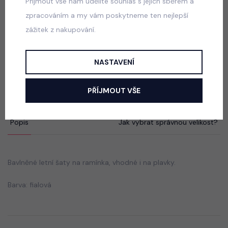
Přijmout vše nám udělíte souhlas s jejich sběrem a
550 Kč
zpracováním a my vám poskytneme ten nejlepší
zážitek z nakupování.
Luxury Smaragd dress - luxusní dívčí šaty
NASTAVENÍ
skladem
550 Kč
PŘÍJMOUT VŠE
Popis
Jak vybrat správnou velikost?
Bavlněné letní šaty na ramínka, vhodné i na plavky.
Barva: fialová