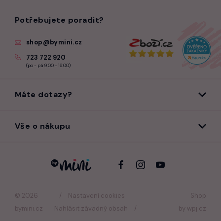
Potřebujete poradit?
shop@bymini.cz
723 722 920
(po - pá 9:00 - 16:00)
Máte dotazy?
Vše o nákupu
© 2026
Nastavení cookies
Shop
bymini.cz
Nahlásit závadný obsah
by
wpj.cz