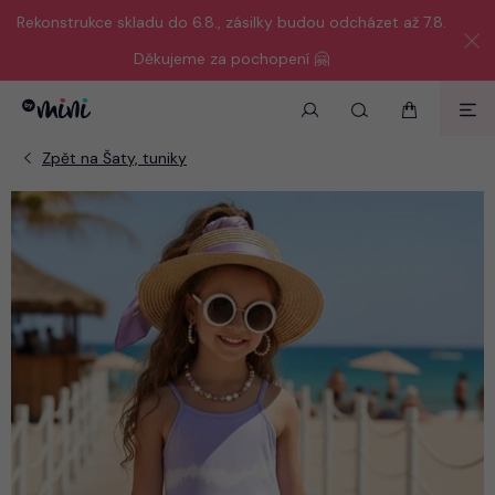
Rekonstrukce skladu do 6.8., zásilky budou odcházet až 7.8.
Děkujeme za pochopení 🤗