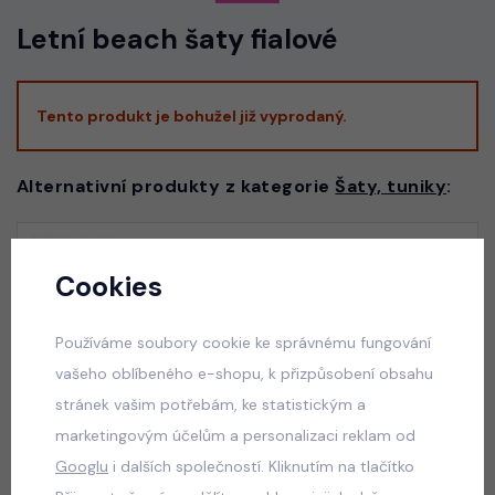
Letní beach šaty fialové
Tento produkt je bohužel již vyprodaný.
Alternativní produkty z kategorie
Šaty, tuniky
:
Luxury lila/white dress - slavnostní dívčí šaty
Cookies
skladem
550 Kč
Používáme soubory cookie ke správnému fungování
vašeho oblíbeného e-shopu, k přizpůsobení obsahu
stránek vašim potřebám, ke statistickým a
marketingovým účelům a personalizaci reklam od
Luxury royal blue dress
Googlu
i dalších společností. Kliknutím na tlačítko
skladem