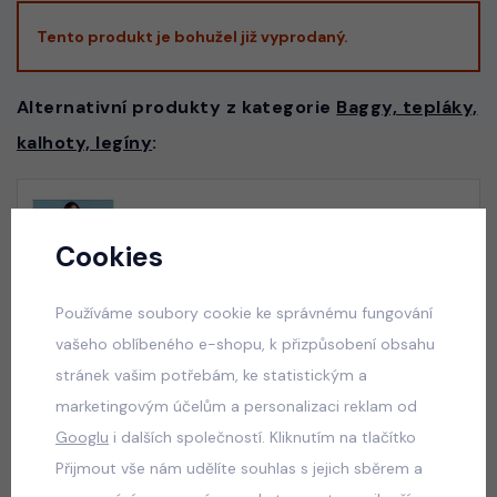
Tento produkt je bohužel již vyprodaný.
Alternativní produkty z kategorie
Baggy, tepláky,
kalhoty, legíny
:
Vacay mode pompon letní beach set bílý
Cookies
skladem
50 Kč
Používáme soubory cookie ke správnému fungování
vašeho oblíbeného e-shopu, k přizpůsobení obsahu
stránek vašim potřebám, ke statistickým a
Graphite streetwear souprava
marketingovým účelům a personalizaci reklam od
skladem
Googlu
i dalších společností. Kliknutím na tlačítko
599 Kč
Přijmout vše nám udělíte souhlas s jejich sběrem a