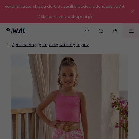
Rekonstrukce skladu do 6.8., zásilky budou odcházet až 7.8.
Děkujeme za pochopení 🤗