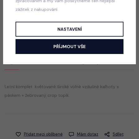
zpracováním a my vám poskytneme ten nejlepší
zážitek z nakupování.
Squishy dumpling soft velur souprava černá
skladem
NASTAVENÍ
499 Kč
PŘÍJMOUT VŠE
Popis
Jak vybrat správnou velikost?
Letní komplet: květované široké volné vzdušné kalhoty s
páskem + žebrovaný crop topík.
Přidat mezi oblíbené
Mám dotaz
Sdílet