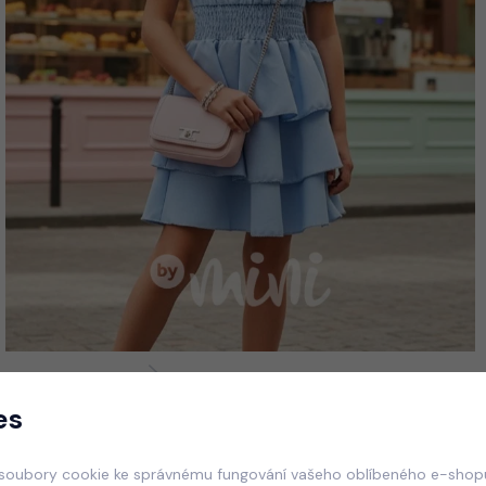
es
soubory cookie ke správnému fungování vašeho oblíbeného e-shopu