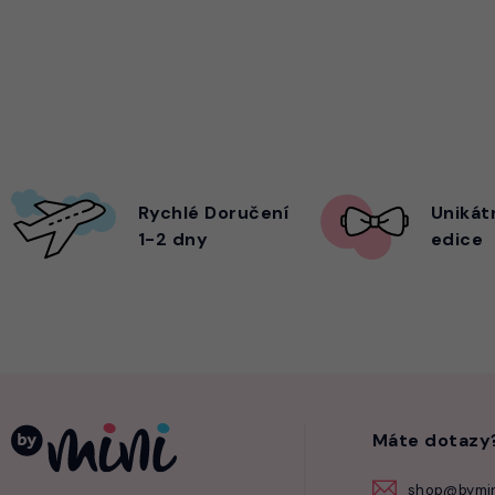
Rychlé Doručení
Unikát
1-2 dny
edice
Máte dotazy
shop@bymin