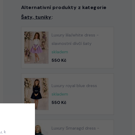
Alternativní produkty z kategorie
Šaty, tuniky
:
Luxury lila/white dress -
slavnostní dívčí šaty
skladem
550 Kč
Luxury royal blue dress
skladem
550 Kč
Luxury Smaragd dress -
, k