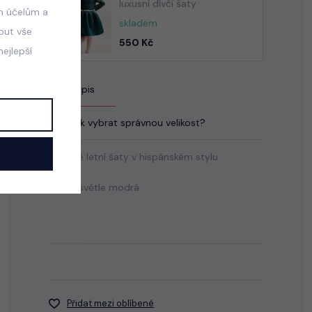
luxusní dívčí šaty
m účelům a
skladem
mout vše
550 Kč
ejlepší
Popis
Jak vybrat správnou velikost?
Stylové letní šaty v hispánském stylu.
Barva: světle modrá
Přidat mezi oblíbené