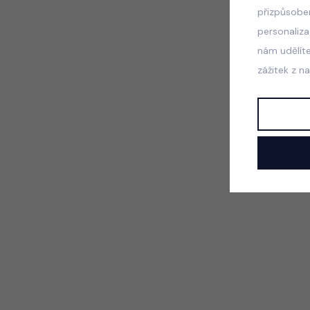
přizpůsobe
personaliz
nám udělít
zážitek z n