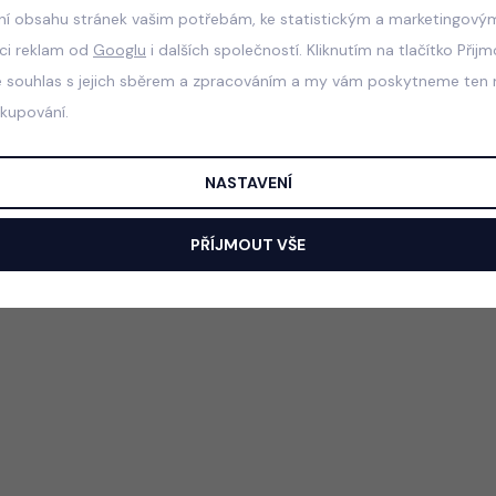
ní obsahu stránek vašim potřebám, ke statistickým a marketingový
aci reklam od
Googlu
i dalších společností. Kliknutím na tlačítko Přij
e souhlas s jejich sběrem a zpracováním a my vám poskytneme ten n
akupování.
NASTAVENÍ
PŘÍJMOUT VŠE