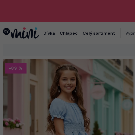
Dívka
Chlapec
Celý sortiment
Výpr
-89