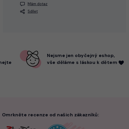
Mám dotaz
Sdílet
Nejsme
jen
obyčejný eshop,
hejte
vše děláme s láskou k dětem
Omrkněte recenze od našich zákazníků: