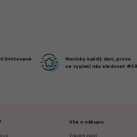
ní limitované
Novinky každý den,
proto
se vyplatí nás sledovat #čí
?
Vše o nákupu
i.cz
Vrácení zboží