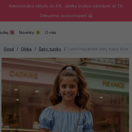
Rekonstrukce skladu do 6.8., zásilky budou odcházet až 7.8.
Děkujeme za pochopení 🤗
odej
Novinky
O nás
Úvod
Dívka
Šaty, tuniky
Letní hispánské šaty baby blue