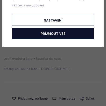
zážitek z nakupování.
Luxury Smaragd dress - luxusní dívčí šaty
skladem
NASTAVENÍ
550 Kč
PŘÍJMOUT VŠE
Popis
Jak vybrat správnou velikost?
Letní madeira šaty + kabelka do setu.
Krásný kousek na léto - DOPORUČUJEME :)
Přidat mezi oblíbené
Mám dotaz
Sdílet