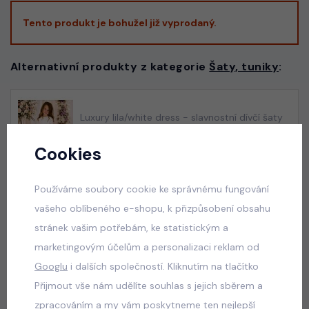
Tento produkt je bohužel již vyprodaný.
Alternativní produkty z kategorie
Šaty, tuniky
:
Luxury lila/white dress - slavnostní dívčí šaty
skladem
Cookies
550 Kč
Používáme soubory cookie ke správnému fungování
vašeho oblíbeného e-shopu, k přizpůsobení obsahu
Luxury royal blue dress
stránek vašim potřebám, ke statistickým a
skladem
marketingovým účelům a personalizaci reklam od
550 Kč
Googlu
i dalších společností. Kliknutím na tlačítko
Přijmout vše nám udělíte souhlas s jejich sběrem a
zpracováním a my vám poskytneme ten nejlepší