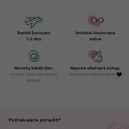
Rychlé Doručení
Unikátní limitované
1-2 dny
edice
Novinky každý den,
Nejsme
obyčejný eshop,
proto
se vyplatí nás sledovat
vše děláme s láskou k dětem
#číhejte
Potřebujete poradit?