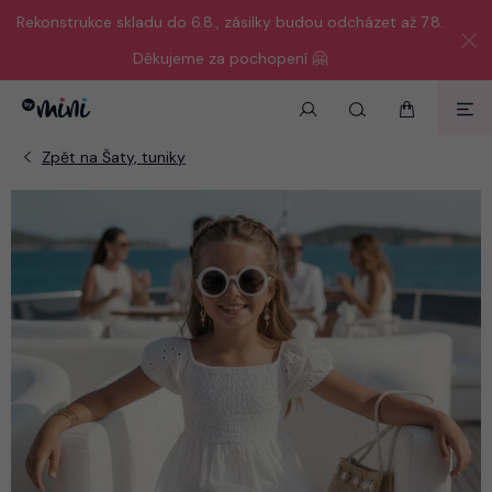
Rekonstrukce skladu do 6.8., zásilky budou odcházet až 7.8.
Děkujeme za pochopení 🤗