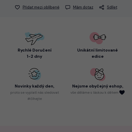
Přidat mezi oblíbené
Mám dotaz
Sdílet
Rychlé Doručení
Unikátní limitované
1-2 dny
edice
Novinky každý den,
Nejsme
obyčejný eshop,
proto
se vyplatí nás sledovat
vše děláme s láskou k dětem
#číhejte