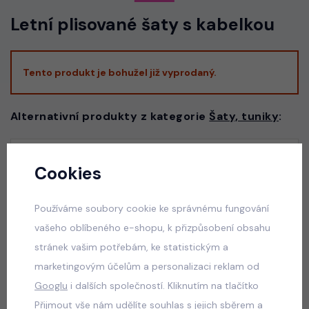
Letní plisované šaty s kabelkou
Tento produkt je bohužel již vyprodaný.
Alternativní produkty z kategorie
Šaty, tuniky
:
Luxury lila/white dress - slavnostní dívčí šaty
Cookies
skladem
550 Kč
Používáme soubory cookie ke správnému fungování
vašeho oblíbeného e-shopu, k přizpůsobení obsahu
stránek vašim potřebám, ke statistickým a
marketingovým účelům a personalizaci reklam od
Luxury royal blue dress
Googlu
i dalších společností. Kliknutím na tlačítko
skladem
Přijmout vše nám udělíte souhlas s jejich sběrem a