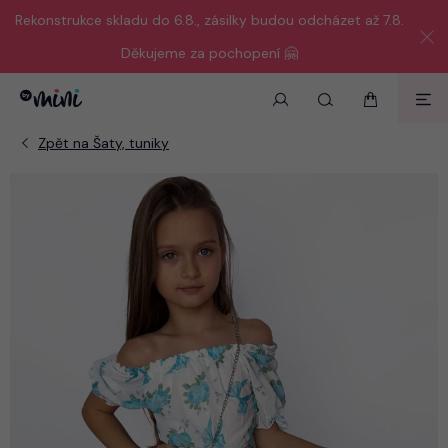
Rekonstrukce skladu do 6.8., zásilky budou odcházet až 7.8.
Děkujeme za pochopení 🤗