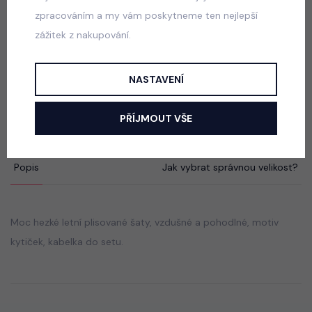
550 Kč
zpracováním a my vám poskytneme ten nejlepší
zážitek z nakupování.
Luxury Smaragd dress - luxusní dívčí šaty
NASTAVENÍ
skladem
550 Kč
PŘÍJMOUT VŠE
Popis
Jak vybrat správnou velikost?
Moc hezké letní plisované šaty, vzdušné a pohodlné, motiv
kytiček, kabelka do setu.