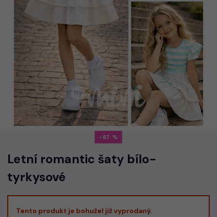
-87
Letní romantic šaty bílo-
tyrkysové
Tento produkt je bohužel již vyprodaný.