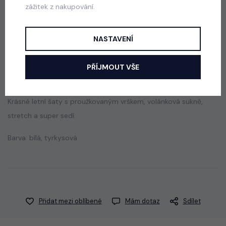
skladem
zážitek z nakupování.
550 Kč
NASTAVENÍ
Popis
Jak vybrat správnou velikost?
PŘÍJMOUT VŠE
Krásné letní šaty s proužkovaným vrškem, volánková sukně,
stretch a super sedí.
Barva: bílá, tyrkysová
Přidat mezi oblíbené
Mám dotaz
Sdílet