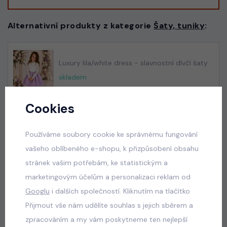
Alternativní produkty z kategorie
Šaty, tuniky
:
Luxury lila/white dress - slavnostní dívčí šaty
skladem
550 Kč
Cookies
Používáme soubory cookie ke správnému fungování
Luxury royal blue dress
vašeho oblíbeného e-shopu, k přizpůsobení obsahu
skladem
stránek vašim potřebám, ke statistickým a
550 Kč
marketingovým účelům a personalizaci reklam od
Googlu
i dalších společností. Kliknutím na tlačítko
Přijmout vše nám udělíte souhlas s jejich sběrem a
Luxury Smaragd dress - luxusní dívčí šaty
zpracováním a my vám poskytneme ten nejlepší