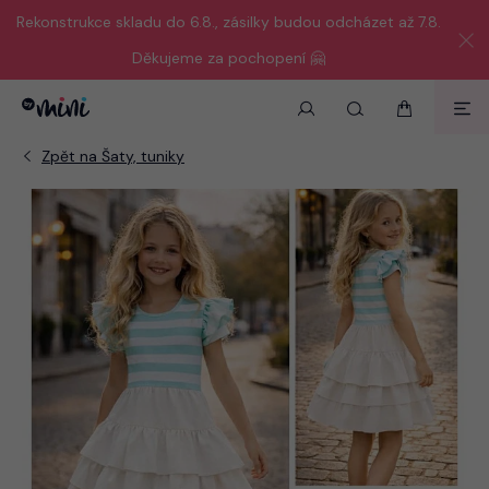
Rekonstrukce skladu do 6.8., zásilky budou odcházet až 7.8.
Děkujeme za pochopení 🤗