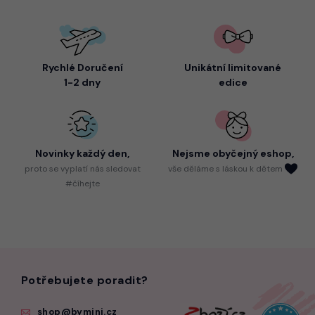
Rychlé Doručení
Unikátní limitované
1-2 dny
edice
Novinky každý den,
Nejsme
obyčejný eshop,
proto
se vyplatí nás sledovat
vše děláme s láskou k dětem
#číhejte
Potřebujete poradit?
shop@bymini.cz