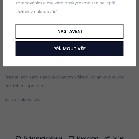
zpracováním a my vám poskytneme ten nejlepší
Luxury Smaragd dress - luxusní dívčí šaty
zážitek z nakupování.
skladem
550 Kč
NASTAVENÍ
PŘÍJMOUT VŠE
Popis
Jak vybrat správnou velikost?
Krásné letní šaty s proužkovaným vrškem, volánková sukně,
stretch a super sedí.
Barva: fialová, bílá
Přidat mezi oblíbené
Mám dotaz
Sdílet