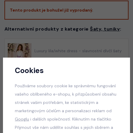
Tento produkt je bohužel již vyprodaný.
Alternativní produkty z kategorie
Šaty, tuniky
:
Luxury lila/white dress - slavnostní dívčí šaty
skladem
550 Kč
Cookies
Používáme soubory cookie ke správnému fungování
vašeho oblíbeného e-shopu, k přizpůsobení obsahu
Luxury royal blue dress
stránek vašim potřebám, ke statistickým a
skladem
marketingovým účelům a personalizaci reklam od
550 Kč
Googlu
i dalších společností. Kliknutím na tlačítko
Přijmout vše nám udělíte souhlas s jejich sběrem a