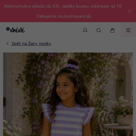
Rekonstrukce skladu do 6.8., zásilky budou odcházet až 7.8.
Děkujeme za pochopení 🤗