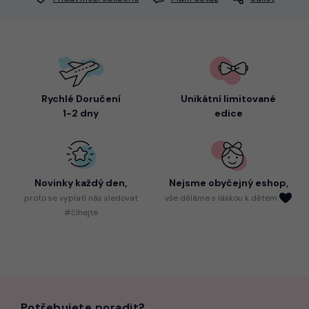
Rychlé Doručení
Unikátní limitované
1-2 dny
edice
Novinky každý den,
Nejsme
obyčejný eshop,
proto
se vyplatí nás sledovat
vše děláme s láskou k dětem
#číhejte
Potřebujete poradit?