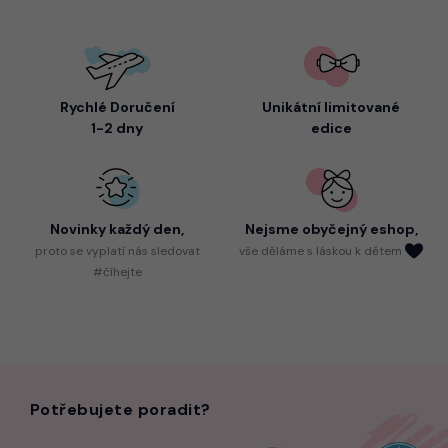
Rychlé Doručení
Unikátní limitované
1-2 dny
edice
Novinky každý den,
Nejsme
obyčejný eshop,
proto
se vyplatí nás sledovat
vše děláme s láskou k dětem
#číhejte
Potřebujete poradit?