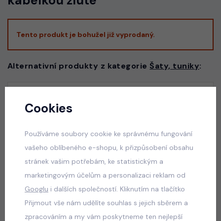
kabelkou žluté
Tento produkt je bohužel již vyprodaný.
Alternativní produkty z kategorie
Šaty, tuniky
:
Luxury lila/white dress - slavnostní dívčí šaty
Cookies
skladem
550 Kč
Používáme soubory cookie ke správnému fungování
vašeho oblíbeného e-shopu, k přizpůsobení obsahu
stránek vašim potřebám, ke statistickým a
marketingovým účelům a personalizaci reklam od
Luxury royal blue dress
Googlu
i dalších společností. Kliknutím na tlačítko
skladem
Přijmout vše nám udělíte souhlas s jejich sběrem a
550 Kč
zpracováním a my vám poskytneme ten nejlepší