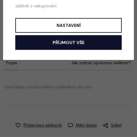
zážitek z nakupování.
Luxury Smaragd dress - luxusní dívčí šaty
NASTAVENÍ
skladem
550 Kč
PŘÍJMOUT VŠE
Popis
Jak vybrat správnou velikost?
Letní šaty s kloboučkem a kabelkou do setu.
Přidat mezi oblíbené
Mám dotaz
Sdílet