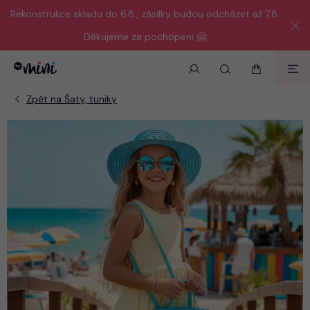
Rekonstrukce skladu do 6.8., zásilky budou odcházet až 7.8.
Děkujeme za pochopení 🤗