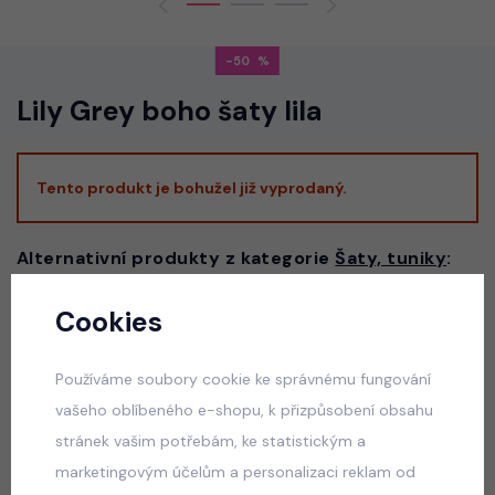
-50
Lily Grey boho šaty lila
Tento produkt je bohužel již vyprodaný.
Alternativní produkty z kategorie
Šaty, tuniky
:
Cookies
Luxury lila/white dress - slavnostní dívčí šaty
skladem
Používáme soubory cookie ke správnému fungování
550 Kč
vašeho oblíbeného e-shopu, k přizpůsobení obsahu
stránek vašim potřebám, ke statistickým a
marketingovým účelům a personalizaci reklam od