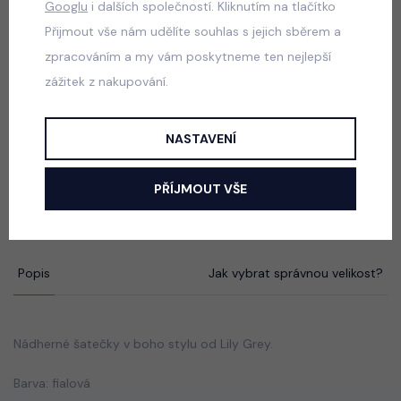
Googlu
i dalších společností. Kliknutím na tlačítko
Luxury royal blue dress
Přijmout vše nám udělíte souhlas s jejich sběrem a
skladem
zpracováním a my vám poskytneme ten nejlepší
550 Kč
zážitek z nakupování.
NASTAVENÍ
Luxury Smaragd dress - luxusní dívčí šaty
skladem
PŘÍJMOUT VŠE
550 Kč
Popis
Jak vybrat správnou velikost?
Nádherné šatečky v boho stylu od Lily Grey.
Barva: fialová