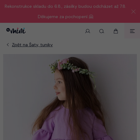
Rekonstrukce skladu do 6.8., zásilky budou odcházet až 7.8.
Děkujeme za pochopení 🤗