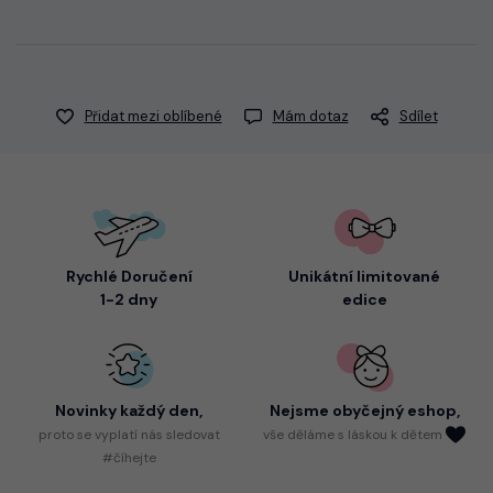
Přidat mezi oblíbené
Mám dotaz
Sdílet
Rychlé Doručení
Unikátní limitované
1-2 dny
edice
Novinky každý den,
Nejsme
obyčejný eshop,
proto
se vyplatí nás sledovat
vše děláme s láskou k dětem
#číhejte