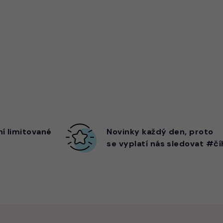
ní limitované
Novinky každý den,
proto
se vyplatí nás sledovat #čí