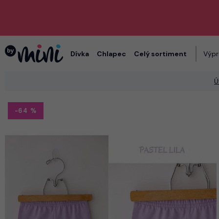
Dívka
Chlapec
Celý sortiment
Výpr
Ú
-64