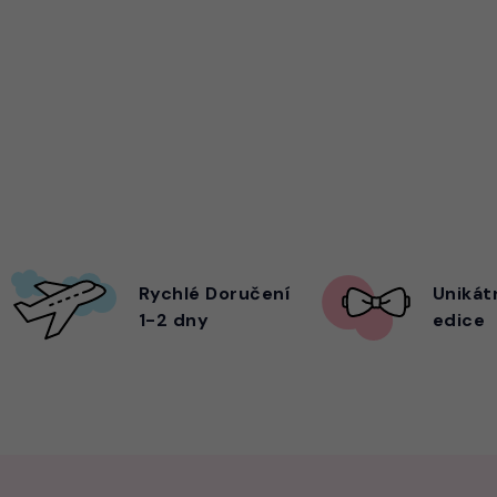
Rychlé Doručení
Unikát
1-2 dny
edice