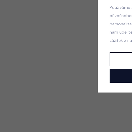
Používáme 
přizpůsobe
personaliz
nám udělít
zážitek z n