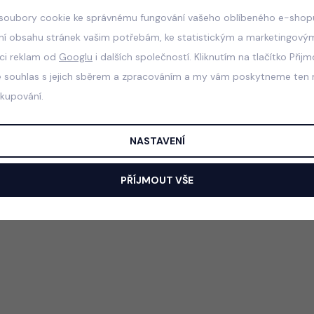
soubory cookie ke správnému fungování vašeho oblíbeného e-shopu
ní obsahu stránek vašim potřebám, ke statistickým a marketingový
aci reklam od
Googlu
i dalších společností. Kliknutím na tlačítko Přij
e souhlas s jejich sběrem a zpracováním a my vám poskytneme ten n
akupování.
NASTAVENÍ
PŘÍJMOUT VŠE