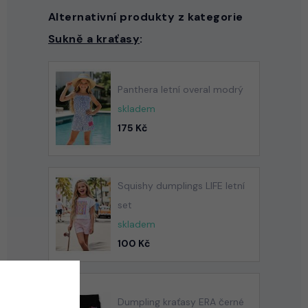
Alternativní produkty z kategorie
Sukně a kraťasy
:
Panthera letní overal modrý
skladem
175 Kč
Squishy dumplings LIFE letní
set
skladem
100 Kč
Dumpling kraťasy ERA černé