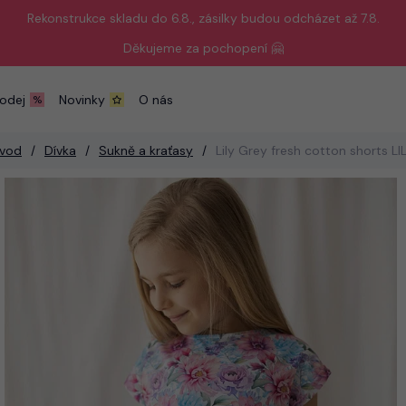
Rekonstrukce skladu do 6.8., zásilky budou odcházet až 7.8.
Děkujeme za pochopení 🤗
odej
Novinky
O nás
vod
Dívka
Sukně a kraťasy
Lily Grey fresh cotton shorts LI