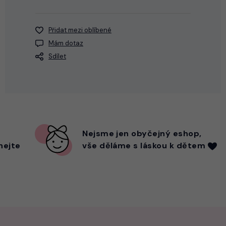
Přidat mezi oblíbené
Mám dotaz
Sdílet
Nejsme
jen
obyčejný eshop,
hejte
vše děláme s láskou k dětem