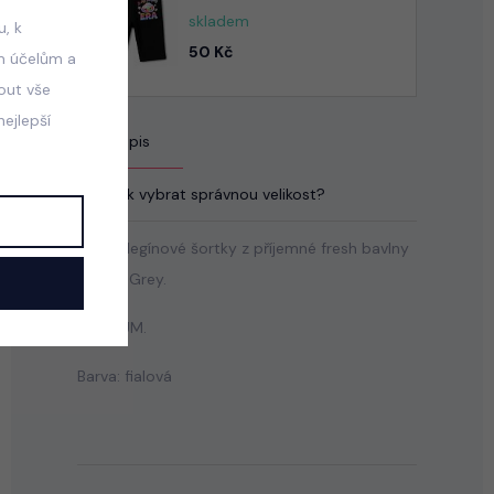
skladem
, k
50 Kč
m účelům a
mout vše
ejlepší
Popis
Jak vybrat správnou velikost?
Krátké legínové šortky z příjemné fresh bavlny
od Lily Grey.
PREMIUM.
Barva: fialová