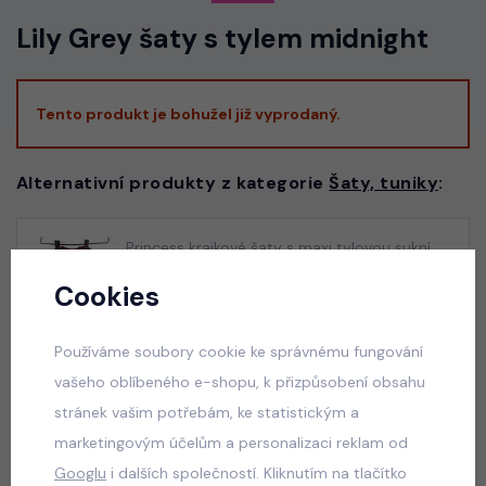
Lily Grey šaty s tylem midnight
Tento produkt je bohužel již vyprodaný.
Alternativní produkty z kategorie
Šaty, tuniky
:
Princess krajkové šaty s maxi tylovou sukní
bordo
Cookies
skladem
650 Kč
Používáme soubory cookie ke správnému fungování
vašeho oblíbeného e-shopu, k přizpůsobení obsahu
stránek vašim potřebám, ke statistickým a
Princess krajkové šaty s maxi tylovou sukní
marketingovým účelům a personalizaci reklam od
růžové
Googlu
i dalších společností. Kliknutím na tlačítko
skladem