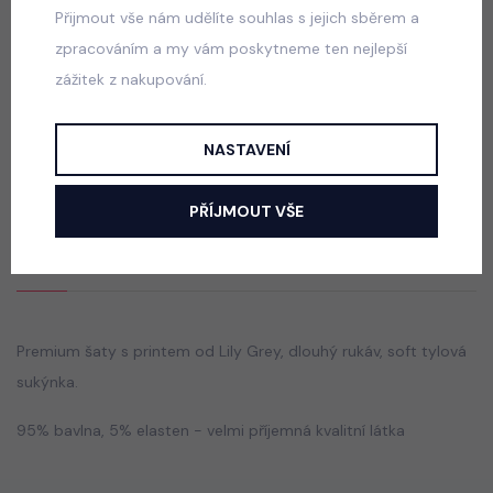
Přijmout vše nám udělíte souhlas s jejich sběrem a
690 Kč
zpracováním a my vám poskytneme ten nejlepší
zážitek z nakupování.
Princess krajkové šaty s maxi tylovou sukní
bílé
NASTAVENÍ
skladem
650 Kč
PŘÍJMOUT VŠE
Popis
Jak vybrat správnou velikost?
Premium šaty s printem od Lily Grey, dlouhý rukáv, soft tylová
sukýnka.
95% bavlna, 5% elasten - velmi příjemná kvalitní látka