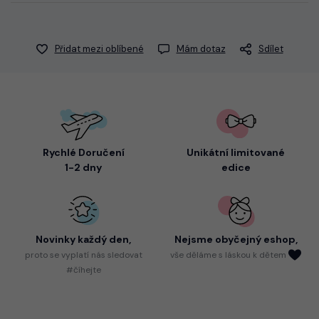
Přidat mezi oblíbené
Mám dotaz
Sdílet
Rychlé Doručení
Unikátní limitované
1-2 dny
edice
Novinky každý den,
Nejsme
obyčejný eshop,
proto
se vyplatí nás sledovat
vše děláme s láskou k dětem
#číhejte