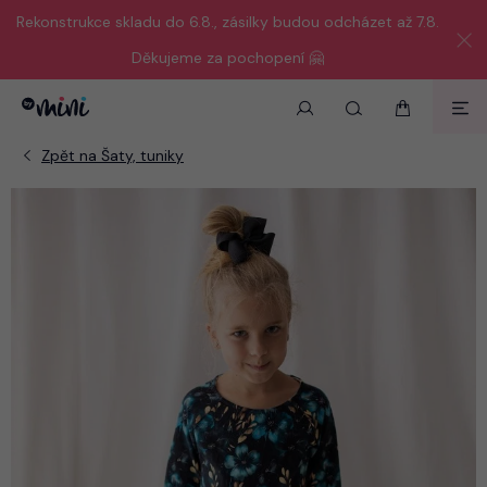
Rekonstrukce skladu do 6.8., zásilky budou odcházet až 7.8.
Děkujeme za pochopení 🤗