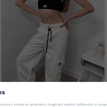
es
soubory cookie ke správnému fungování vašeho oblíbeného e-shopu