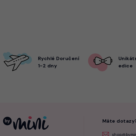
Rychlé Doručení
Unikát
1-2 dny
edice
Máte dotazy
shop@bymin