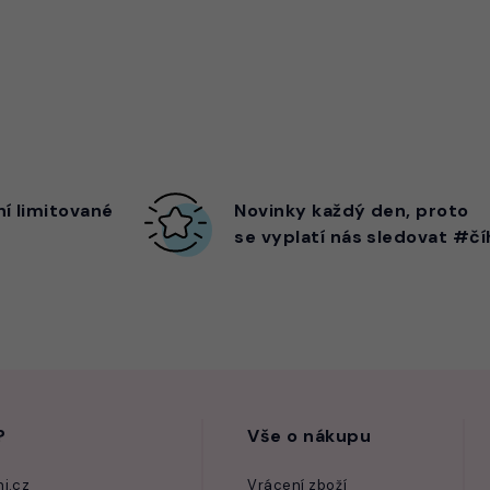
ní limitované
Novinky každý den,
proto
se vyplatí nás sledovat #čí
?
Vše o nákupu
i.cz
Vrácení zboží