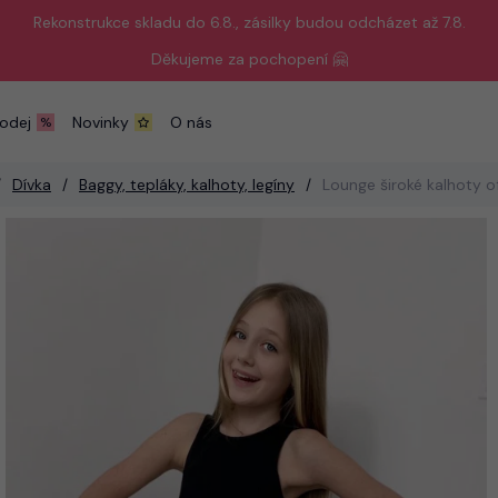
Rekonstrukce skladu do 6.8., zásilky budou odcházet až 7.8.
Děkujeme za pochopení 🤗
odej
Novinky
O nás
Dívka
Baggy, tepláky, kalhoty, legíny
Lounge široké kalhoty o