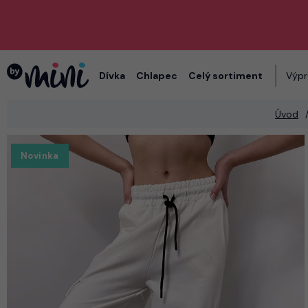
Dívka
Chlapec
Celý sortiment
Výpr
Úvod
Novinka