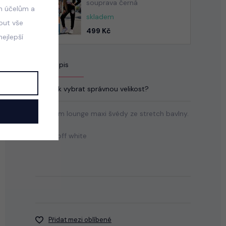
souprava černá
m účelům a
skladem
mout vše
499 Kč
ejlepší
Popis
Jak vybrat správnou velikost?
Premium lounge maxi švédy ze stretch bavlny.
Barva: off white
Přidat mezi oblíbené