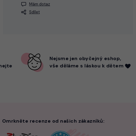
Mám dotaz
Sdílet
Nejsme
jen
obyčejný eshop,
hejte
vše děláme s láskou k dětem
Omrkněte recenze od našich zákazníků: