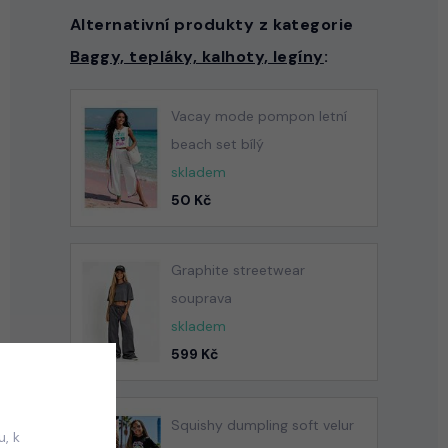
Alternativní produkty z kategorie
Baggy, tepláky, kalhoty, legíny
:
Vacay mode pompon letní
beach set bílý
skladem
50 Kč
Graphite streetwear
souprava
skladem
599 Kč
Squishy dumpling soft velur
, k