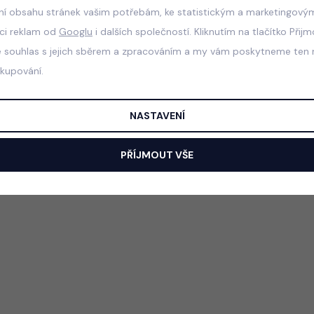
ní obsahu stránek vašim potřebám, ke statistickým a marketingový
aci reklam od
Googlu
i dalších společností. Kliknutím na tlačítko Přij
e souhlas s jejich sběrem a zpracováním a my vám poskytneme ten n
akupování.
NASTAVENÍ
PŘÍJMOUT VŠE