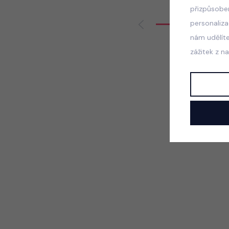
přizpůsobe
personaliz
nám udělít
zážitek z n