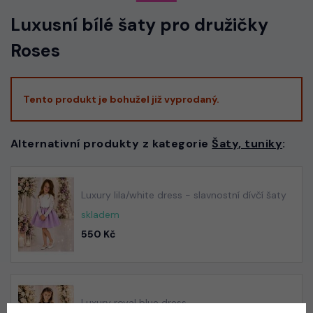
Luxusní bílé šaty pro družičky
Roses
Tento produkt je bohužel již vyprodaný.
Alternativní produkty z kategorie
Šaty, tuniky
:
Luxury lila/white dress - slavnostní dívčí šaty
skladem
550 Kč
Luxury royal blue dress