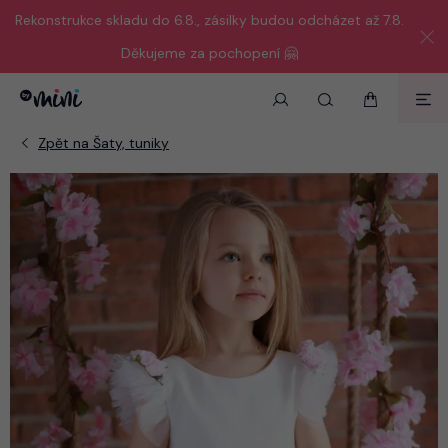
Rekonstrukce skladu do 6.8., zásilky budou odcházet až 7.8.
Děkujeme za pochopení 🤗