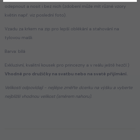
odepnout a nosit i bez nich (zdobení může mít různé vzory
květin např. viz poslední foto).
Vzadu za krkem na zip pro lepší oblékání a stahování na
tylovou mašli.
Barva: bílá
Exkluzivní, kvalitní kousek pro princezny a v reálu ještě hezčí:)
Vhodné pro družičky na svatbu nebo na svaté přijímání.
Velikosti odpovídají - nejlépe změřte dcerku na výšku a vyberte
nejbližší vhodnou velikost (směrem nahoru).