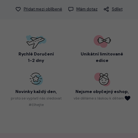
Přidat mezi oblíbené
Mám dotaz
Sdílet
Rychlé Doručení
Unikátní limitované
1-2 dny
edice
Novinky každý den,
Nejsme
obyčejný eshop,
proto
se vyplatí nás sledovat
vše děláme s láskou k dětem
#číhejte