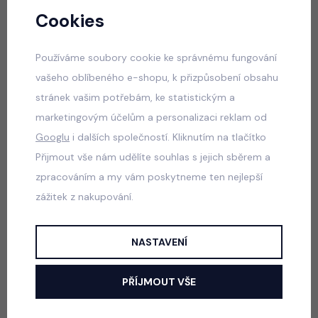
skladem
Cookies
550 Kč
Používáme soubory cookie ke správnému fungování
vašeho oblíbeného e-shopu, k přizpůsobení obsahu
stránek vašim potřebám, ke statistickým a
Luxury Smaragd dress - luxusní dívčí šaty
marketingovým účelům a personalizaci reklam od
skladem
Googlu
i dalších společností. Kliknutím na tlačítko
550 Kč
Přijmout vše nám udělíte souhlas s jejich sběrem a
zpracováním a my vám poskytneme ten nejlepší
Popis
Jak vybrat správnou velikost?
zážitek z nakupování.
NASTAVENÍ
Nádherné PREMIUM luxusní šaty s maxi nadýchanou tylovou
sukní (sukně drží krásný nadýchaný tvar jako na obrázku),
PŘÍJMOUT VŠE
krátký rukáv zakončený soft tylem (nekouše, jemný a měkký,
drží hezky tvar). Zdobení z růžových růžiček - lze zcela