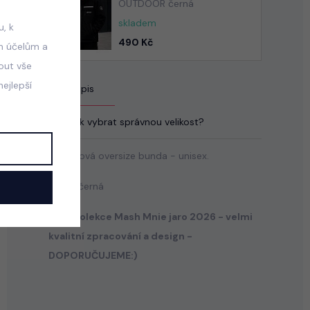
OUTDOOR černá
skladem
, k
490 Kč
m účelům a
mout vše
ejlepší
Popis
Jak vybrat správnou velikost?
Designová oversize bunda - unisex.
Barva: černá
Nová kolekce Mash Mnie jaro 2026 - velmi
kvalitní zpracování a design -
DOPORUČUJEME:)