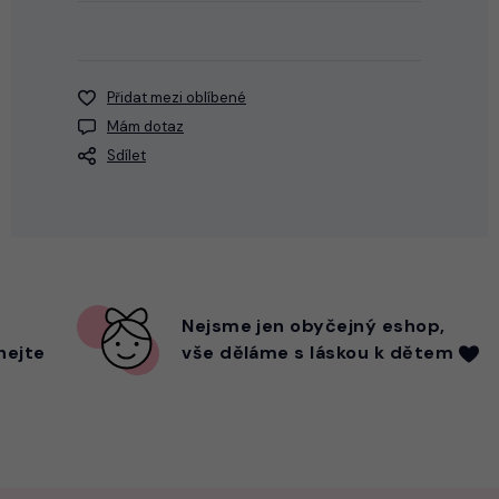
Přidat mezi oblíbené
Mám dotaz
Sdílet
Nejsme
jen
obyčejný eshop,
hejte
vše děláme s láskou k dětem