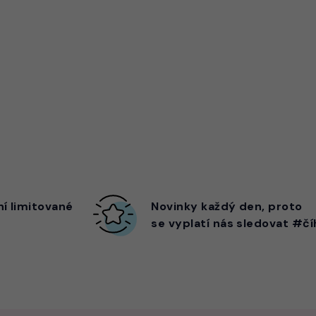
ní limitované
Novinky každý den,
proto
se vyplatí nás sledovat #čí