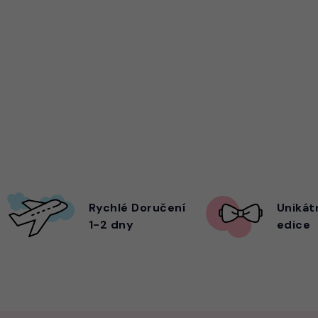
Rychlé Doručení
Unikát
1-2 dny
edice