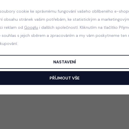
soubory cookie ke správnému fungování vašeho oblíbeného e-shopu
ní obsahu stránek vašim potřebám, ke statistickým a marketingový
aci reklam od
Googlu
i dalších společností. Kliknutím na tlačítko Přij
e souhlas s jejich sběrem a zpracováním a my vám poskytneme ten n
akupování.
NASTAVENÍ
PŘÍJMOUT VŠE