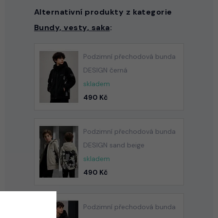
Alternativní produkty z kategorie
Bundy, vesty, saka
:
Podzimní přechodová bunda
DESIGN černá
skladem
490 Kč
Podzimní přechodová bunda
DESIGN sand beige
skladem
490 Kč
Podzimní přechodová bunda