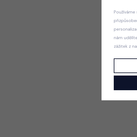
Používáme 
přizpůsobe
personaliz
nám udělít
zážitek z n