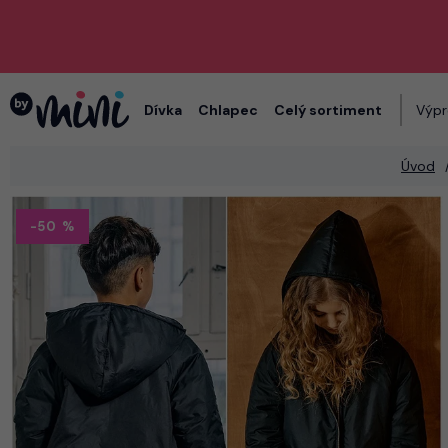
Dívka
Chlapec
Celý sortiment
Výpr
Úvod
-50