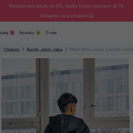
Rekonstrukce skladu do 6.8., zásilky budou odcházet až 7.8.
Děkujeme za pochopení 🤗
odej
Novinky
O nás
Chlapec
Bundy, vesty, saka
Mash Mnie unisex oversize čern