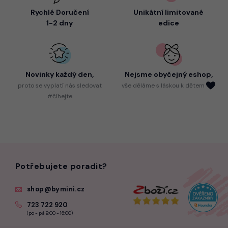
Rychlé Doručení
Unikátní limitované
1-2 dny
edice
Novinky každý den,
Nejsme
obyčejný eshop,
proto
se vyplatí nás sledovat
vše děláme s láskou k dětem
#číhejte
Potřebujete poradit?
shop@bymini.cz
723 722 920
(po - pá 9:00 - 16:00)