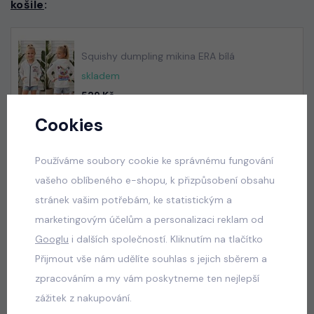
košile
:
Squishy dumpling mikina ERA bílá
skladem
529 Kč
Cookies
Používáme soubory cookie ke správnému fungování
Squishy dumpling mikina ERA tmavě růžová
vašeho oblíbeného e-shopu, k přizpůsobení obsahu
skladem
stránek vašim potřebám, ke statistickým a
529 Kč
marketingovým účelům a personalizaci reklam od
Googlu
i dalších společností. Kliknutím na tlačítko
Přijmout vše nám udělíte souhlas s jejich sběrem a
Squishy dumpling soft velur souprava černá
zpracováním a my vám poskytneme ten nejlepší
skladem
zážitek z nakupování.
499 Kč