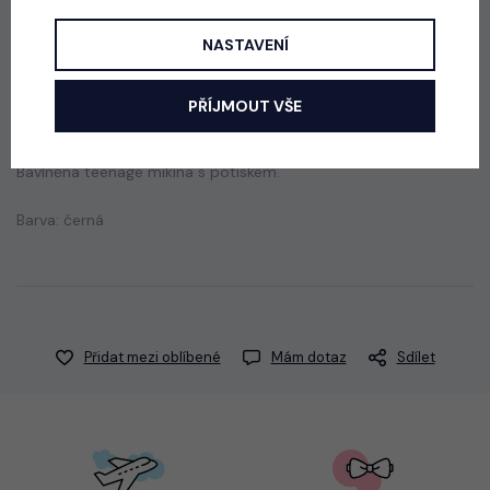
NASTAVENÍ
Popis
Jak vybrat správnou velikost?
PŘÍJMOUT VŠE
Bavlněná teenage mikina s potiskem.
Barva: černá
Přidat mezi oblíbené
Mám dotaz
Sdílet