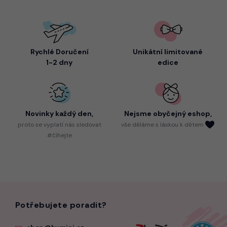
Rychlé Doručení
Unikátní limitované
1-2 dny
edice
Novinky každý den,
Nejsme
obyčejný eshop,
proto
se vyplatí nás sledovat
vše děláme s láskou k dětem
#číhejte
Potřebujete poradit?