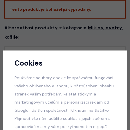
Tento produkt je bohužel již vyprodaný.
Alternativní produkty z kategorie
Mikiny, svetry,
košile
:
Squishy dumpling mikina ERA bílá
Cookies
skladem
529 Kč
Používáme soubory cookie ke správnému fungování
vašeho oblíbeného e-shopu, k přizpůsobení obsahu
stránek vašim potřebám, ke statistickým a
marketingovým účelům a personalizaci reklam od
Squishy dumpling mikina ERA tmavě růžová
Googlu
i dalších společností. Kliknutím na tlačítko
skladem
Přijmout vše nám udělíte souhlas s jejich sběrem a
529 Kč
zpracováním a my vám poskytneme ten nejlepší