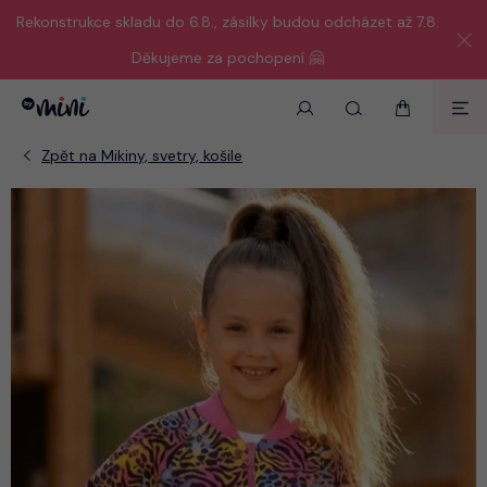
Rekonstrukce skladu do 6.8., zásilky budou odcházet až 7.8.
Děkujeme za pochopení 🤗