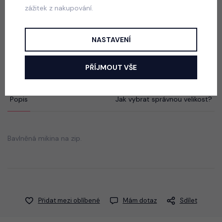
zážitek z nakupování.
Squishy dumpling soft velur souprava černá
NASTAVENÍ
skladem
499 Kč
PŘÍJMOUT VŠE
Popis
Jak vybrat správnou velikost?
Bavlněná mikina na zip.
Přidat mezi oblíbené
Mám dotaz
Sdílet