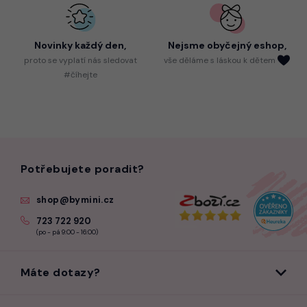
Novinky každý den,
Nejsme
obyčejný eshop,
proto
se vyplatí nás sledovat
vše děláme s láskou k dětem
#číhejte
Potřebujete poradit?
shop@bymini.cz
723 722 920
(po - pá 9:00 - 16:00)
Máte dotazy?