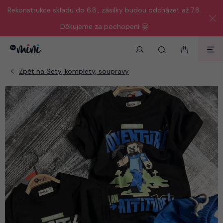
Rekonstrukce skladu do 6.8., zásilky budou odcházet až 7.8.
Děkujeme za pochopení 🤗