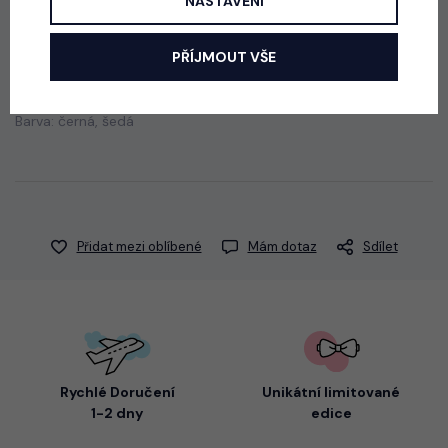
NASTAVENÍ
PŘÍJMOUT VŠE
Chlapecká pohodlná souprava: triko + kraťasy.
Barva: černá, šedá
Přidat mezi oblíbené
Mám dotaz
Sdílet
Rychlé Doručení
Unikátní limitované
1-2 dny
edice