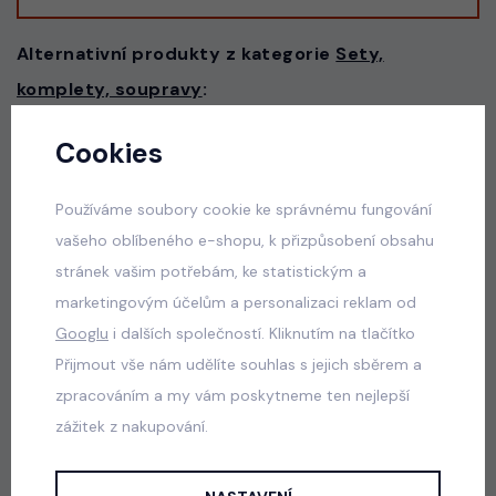
Alternativní produkty z kategorie
Sety,
komplety, soupravy
:
Cookies
Letní mušelínový komplet
skladem
Používáme soubory cookie ke správnému fungování
395 Kč
vašeho oblíbeného e-shopu, k přizpůsobení obsahu
stránek vašim potřebám, ke statistickým a
marketingovým účelům a personalizaci reklam od
Googlu
i dalších společností. Kliknutím na tlačítko
Army streetwear komplet
Přijmout vše nám udělíte souhlas s jejich sběrem a
skladem
zpracováním a my vám poskytneme ten nejlepší
290 Kč
zážitek z nakupování.
Popis
Jak vybrat správnou velikost?