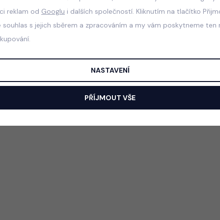
aci reklam od
Googlu
i dalších společností. Kliknutím na tlačítko Přij
e souhlas s jejich sběrem a zpracováním a my vám poskytneme ten n
akupování.
NASTAVENÍ
PŘÍJMOUT VŠE