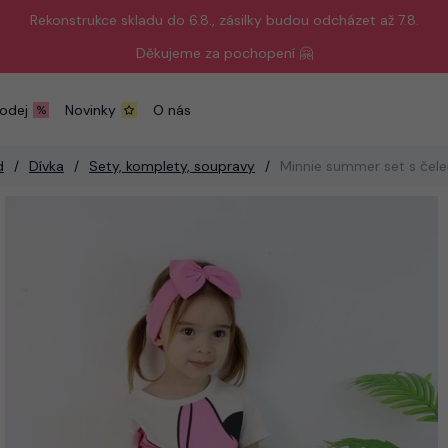
Rekonstrukce skladu do 6.8., zásilky budou odcházet až 7.8.
Děkujeme za pochopení 🤗
odej
Novinky
O nás
d
Dívka
Sety, komplety, soupravy
Minnie summer set s čel