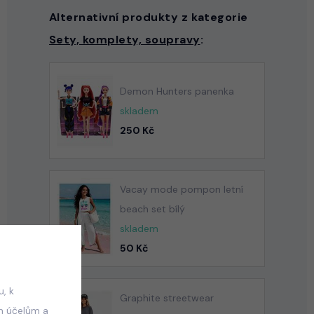
Alternativní produkty z kategorie
Sety, komplety, soupravy
:
Demon Hunters panenka
skladem
250 Kč
Vacay mode pompon letní
beach set bílý
skladem
50 Kč
, k
Graphite streetwear
m účelům a