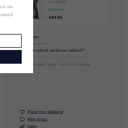
souprava
mout vše
skladem
ejlepší
599 Kč
Popis
Jak vybrat správnou velikost?
Letní komplet: triko + sukně + čelenka
Přidat mezi oblíbené
Mám dotaz
Sdílet