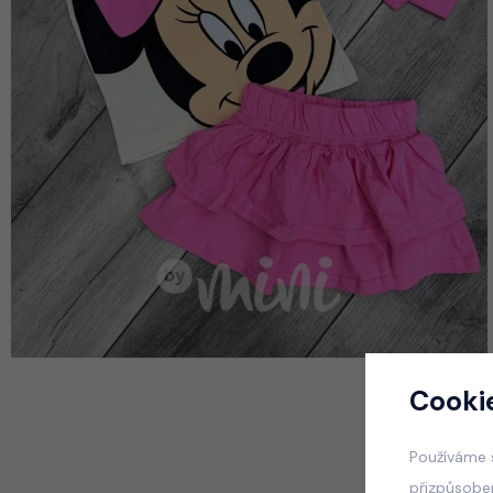
Cooki
Používáme 
přizpůsobe