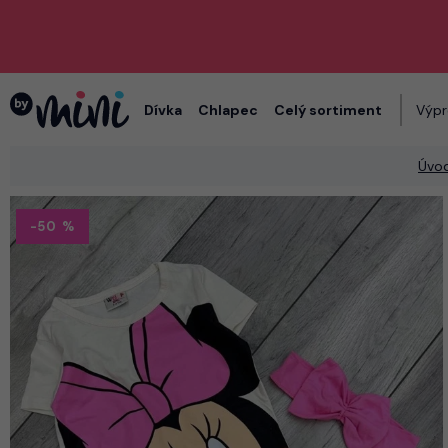
Dívka
Chlapec
Celý sortiment
Výpr
Úvo
-50