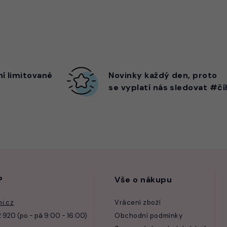
ní limitované
Novinky každý den,
proto
se vyplatí nás sledovat #čí
?
Vše o nákupu
i.cz
Vrácení zboží
 920 (po - pá 9:00 - 16:00)
Obchodní podmínky