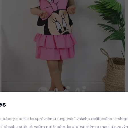
es
soubory cookie ke správnému fungování vašeho oblíbeného e-shopu
ní obsahu stránek vašim potřebám, ke statistickým a marketingový