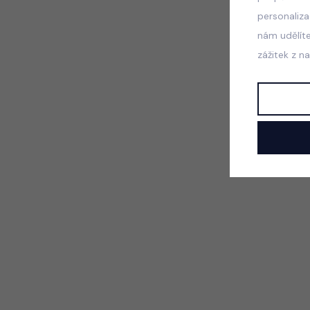
personaliz
nám udělít
zážitek z n