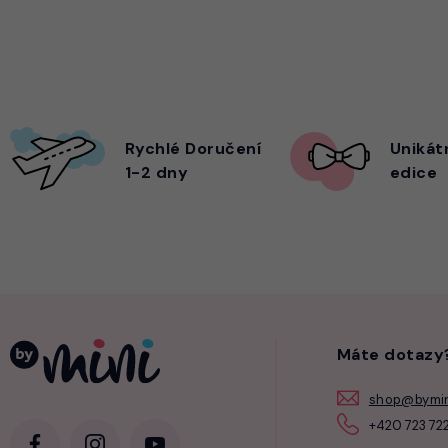
Rychlé Doručení
Unikát
1-2 dny
edice
Máte dotazy
shop@bymin
+420 723 722