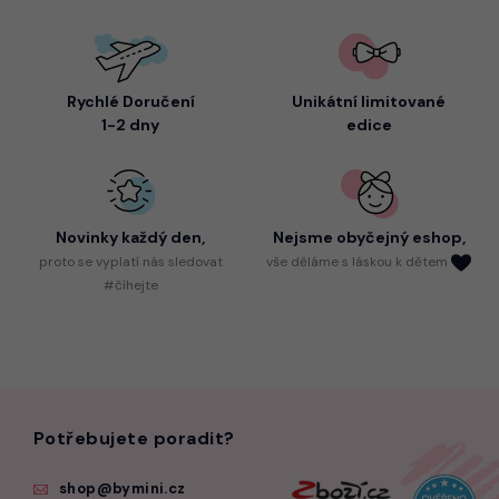
Rychlé Doručení
Unikátní limitované
1-2 dny
edice
Novinky každý den,
Nejsme
obyčejný eshop,
proto
se vyplatí nás sledovat
vše děláme s láskou k dětem
#číhejte
Potřebujete poradit?
shop@bymini.cz