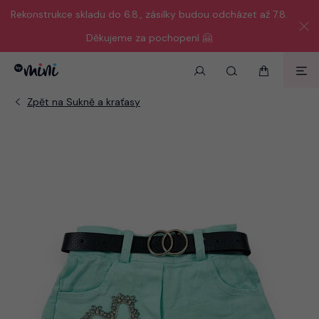
Rekonstrukce skladu do 6.8., zásilky budou odcházet až 7.8.
Děkujeme za pochopení 🤗