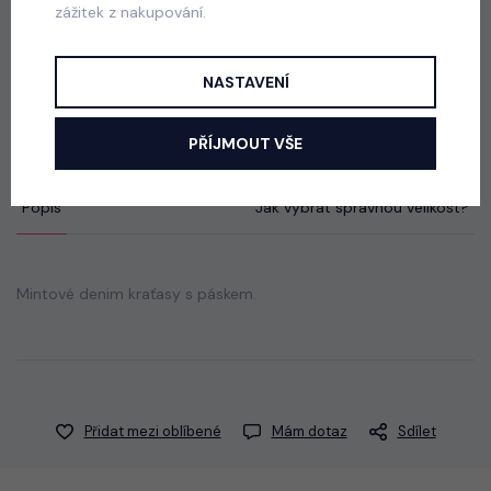
zážitek z nakupování.
School sako + sukně blue
NASTAVENÍ
skladem
690 Kč
PŘÍJMOUT VŠE
Popis
Jak vybrat správnou velikost?
Mintové denim kraťasy s páskem.
Přidat mezi oblíbené
Mám dotaz
Sdílet