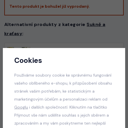
Tento produkt je bohužel již vyprodaný.
Alternativní produkty z kategorie
Sukně a
kraťasy
:
Squishy dumplings LIFE letní set
Cookies
skladem
100 Kč
Používáme soubory cookie ke správnému fungování
vašeho oblíbeného e-shopu, k přizpůsobení obsahu
stránek vašim potřebám, ke statistickým a
ALO mikina + sukně pudder pink
marketingovým účelům a personalizaci reklam od
skladem
Googlu
i dalších společností. Kliknutím na tlačítko
590 Kč
Přijmout vše nám udělíte souhlas s jejich sběrem a
zpracováním a my vám poskytneme ten nejlepší