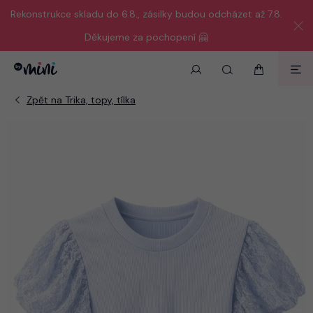
Rekonstrukce skladu do 6.8., zásilky budou odcházet až 7.8.
Děkujeme za pochopení 🤗