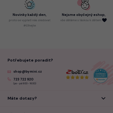
Novinky každý den,
Nejsme
obyčejný eshop,
proto
se vyplatí nás sledovat
vše děláme s láskou k dětem
#číhejte
Potřebujete poradit?
shop@bymini.cz
723 722 920
(po - pá 9:00 - 16:00)
Máte dotazy?