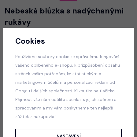
Nebeská blůzka s nadýchanými
rukávy
Cookies
Vyberte velikost
Používáme soubory cookie ke správnému fungování
165 Kč
330 Kč
vašeho oblíbeného e-shopu, k přizpůsobení obsahu
skladem
stránek vašim potřebám, ke statistickým a
marketingovým účelům a personalizaci reklam od
VLOŽIT DO KOŠÍKU
Googlu
i dalších společností. Kliknutím na tlačítko
Přijmout vše nám udělíte souhlas s jejich sběrem a
Popis
Jak vybrat správnou velikost?
zpracováním a my vám poskytneme ten nejlepší
zážitek z nakupování.
Stretch žebrovaná blůzka s nadýchanými krajkovými rukávy.
NASTAVENÍ