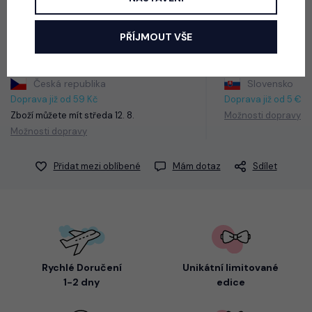
Barva: nebeská
PŘÍJMOUT VŠE
Česká republika
Slovensko
Doprava již od 59 Kč
Doprava již od 5 €
Zboží můžete mít
středa 12. 8.
Možnosti dopravy
Možnosti dopravy
Přidat mezi oblíbené
Mám dotaz
Sdílet
Rychlé Doručení
Unikátní limitované
1-2 dny
edice