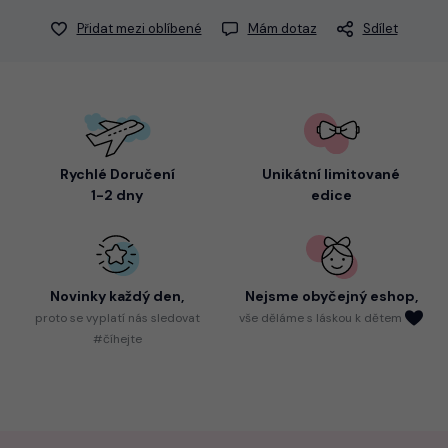
Přidat mezi oblíbené
Mám dotaz
Sdílet
Rychlé Doručení
Unikátní limitované
1-2 dny
edice
Novinky každý den,
Nejsme
obyčejný eshop,
proto
se vyplatí nás sledovat
vše děláme s láskou k dětem
#číhejte