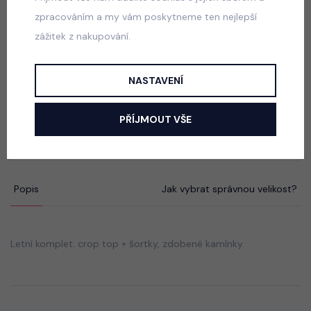
skladem
zpracováním a my vám poskytneme ten nejlepší
599 Kč
zážitek z nakupování.
NASTAVENÍ
Squishy dumpling soft velur souprava černá
skladem
PŘÍJMOUT VŠE
499 Kč
Popis
Jak vybrat správnou velikost?
Letní komplet: crop top + šortky, zdobené kamínky.