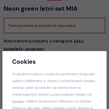
Neon green letní set MIA
Tento produkt je bohužel již vyprodaný.
Alternativní produkty z kategorie
Sety,
komplety, soupravy
:
Cookies
Vacay mode pompon letní beach set bílý
skladem
Používáme soubory cookie ke správnému fungování
50 Kč
vašeho oblíbeného e-shopu, k přizpůsobení obsahu
stránek vašim potřebám, ke statistickým a
marketingovým účelům a personalizaci reklam od
Googlu
i dalších společností. Kliknutím na tlačítko
Graphite streetwear souprava
Přijmout vše nám udělíte souhlas s jejich sběrem a