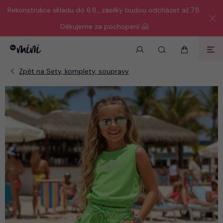
Rekonstrukce skladu do 6.8., zásilky budou odcházet až 7.8.
Děkujeme za pochopení 🤗