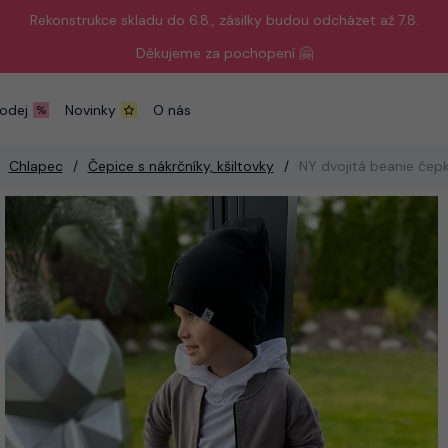
Rekonstrukce skladu do 6.8., zásilky budou odcházet až 7.8.
Děkujeme za pochopení 🤗
odej
Novinky
O nás
Chlapec
Čepice s nákrčníky, kšiltovky
NY dvojitá beanie čep