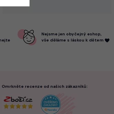
Nejsme
jen
obyčejný eshop,
hejte
vše děláme s láskou k dětem
Omrkněte recenze od našich zákazníků: