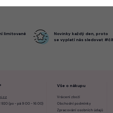
ní limitované
Novinky každý den,
proto
se vyplatí nás sledovat #čí
?
Vše o nákupu
i.cz
Vrácení zboží
 920 (po - pá 9:00 - 16:00)
Obchodní podmínky
Zpracování osobních údajů