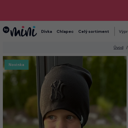
Dívka
Chlapec
Celý sortiment
Výpr
Úvod
Novinka