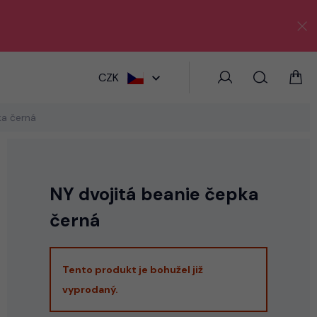
HLEDAT
CZK
ka černá
NY dvojitá beanie čepka
černá
Tento produkt je bohužel již
vyprodaný.