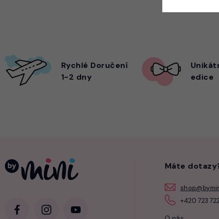
Rychlé Doručení
Unikát
1-2 dny
edice
Máte dotazy
shop@bymin
+420 723 722
O nás