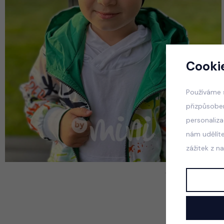
Cooki
Používáme 
přizpůsobe
personaliz
nám udělít
zážitek z n