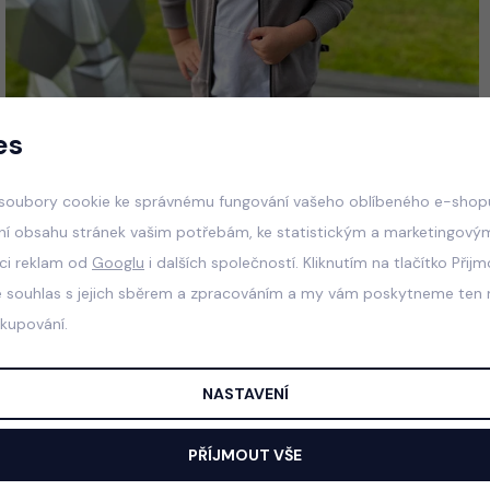
es
soubory cookie ke správnému fungování vašeho oblíbeného e-shopu
ní obsahu stránek vašim potřebám, ke statistickým a marketingový
aci reklam od
Googlu
i dalších společností. Kliknutím na tlačítko Přij
e souhlas s jejich sběrem a zpracováním a my vám poskytneme ten n
akupování.
NASTAVENÍ
PŘÍJMOUT VŠE