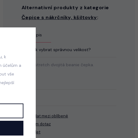
Alternativní produkty z kategorie
Čepice s nákrčníky, kšiltovky
:
Popis
Jak vybrat správnou velikost?
, k
Černá stretch dvojitá beanie čepka.
m účelům a
mout vše
ejlepší
Přidat mezi oblíbené
Mám dotaz
Sdílet