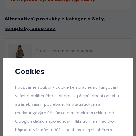
Alternativní produkty z kategorie
Sety,
komplety, soupravy
:
Graphite streetwear souprava
skladem
599 Kč
Cookies
Používáme soubory cookie ke správnému fungování
vašeho oblíbeného e-shopu, k přizpůsobení obsahu
Squishy dumpling soft velur souprava černá
stránek vašim potřebám, ke statistickým a
skladem
marketingovým účelům a personalizaci reklam od
499 Kč
Googlu
i dalších společností. Kliknutím na tlačítko
Přijmout vše nám udělíte souhlas s jejich sběrem a