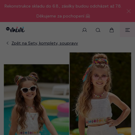
Rekonstrukce skladu do 6.8., zásilky budou odcházet až 7.8.
Děkujeme za pochopení 🤗