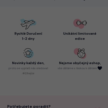
Rychlé Doručení
Unikátní limitované
1-2 dny
edice
Novinky každý den,
Nejsme
obyčejný eshop,
proto
se vyplatí nás sledovat
vše děláme s láskou k dětem
#číhejte
Potřebujete poradit?