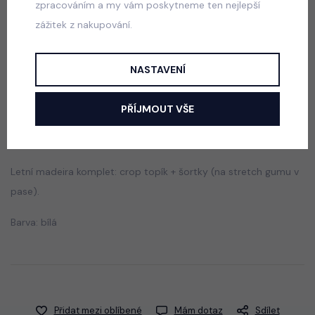
zpracováním a my vám poskytneme ten nejlepší
Squishy dumpling soft velur souprava modrá
zážitek z nakupování.
skladem
499 Kč
NASTAVENÍ
PŘÍJMOUT VŠE
Popis
Jak vybrat správnou velikost?
Letní madeira komplet: crop topík + šortky (na stretch gumu v
pase).
Barva: bílá
Přidat mezi oblíbené
Mám dotaz
Sdílet