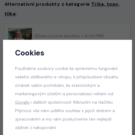
Alternativní produkty z kategorie
Trika, topy,
tílka
:
Blůzka posetá kamínky s broží PINK
skladem
Cookies
165 Kč
Používáme soubory cookie ke správnému fungování
vašeho oblíbeného e-shopu, k přizpůsobení obsahu
Nebeská blůzka s nadýchanými rukávy
stránek vašim potřebám, ke statistickým a
skladem
marketingovým účelům a personalizaci reklam od
165 Kč
Googlu
i dalších společností. Kliknutím na tlačítko
Přijmout vše nám udělíte souhlas s jejich sběrem a
zpracováním a my vám poskytneme ten nejlepší
zážitek z nakupování.
Vacay mode pompon letní beach set bílý