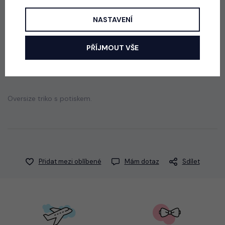
skladem
50 Kč
NASTAVENÍ
PŘÍJMOUT VŠE
Popis
Jak vybrat správnou velikost?
Oversize triko s potiskem.
Přidat mezi oblíbené
Mám dotaz
Sdílet