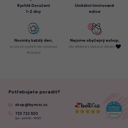
Rychlé Doručení
Unikátní limitované
1-2 dny
edice
Novinky každý den,
Nejsme
obyčejný eshop,
proto
se vyplatí nás sledovat
vše děláme s láskou k dětem
#číhejte
Potřebujete poradit?
shop@bymini.cz
723 722 920
(po - pá 9:00 - 16:00)