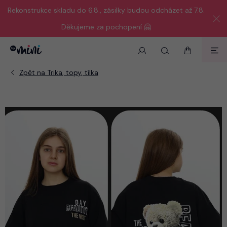
Rekonstrukce skladu do 6.8., zásilky budou odcházet až 7.8.
Děkujeme za pochopení 🤗