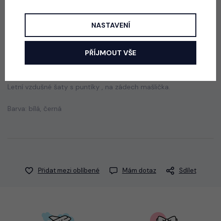
550 Kč
NASTAVENÍ
Popis
Jak vybrat správnou velikost?
PŘÍJMOUT VŠE
Letní vzdušné šaty s puntíky , na zádech mašlička.
Barva: bílá, černá
Přidat mezi oblíbené
Mám dotaz
Sdílet