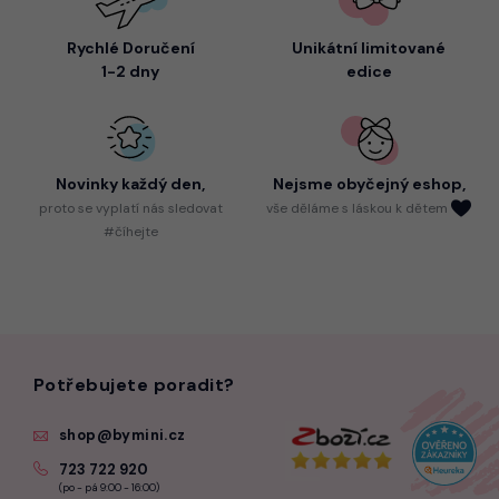
Rychlé Doručení
Unikátní limitované
1-2 dny
edice
Novinky každý den,
Nejsme
obyčejný eshop,
proto
se vyplatí nás sledovat
vše děláme s láskou k dětem
#číhejte
Potřebujete poradit?
shop@bymini.cz
723 722 920
(po - pá 9:00 - 16:00)