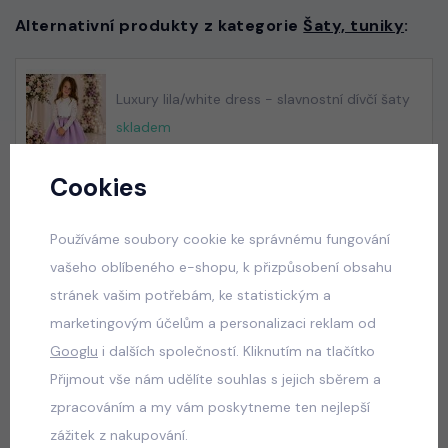
Alternativní produkty z kategorie
Šaty, tuniky
:
Luxury lila/white dress - slavnostní dívčí šaty
skladem
550 Kč
Cookies
Používáme soubory cookie ke správnému fungování
Luxury royal blue dress
vašeho oblíbeného e-shopu, k přizpůsobení obsahu
skladem
stránek vašim potřebám, ke statistickým a
550 Kč
marketingovým účelům a personalizaci reklam od
Googlu
i dalších společností. Kliknutím na tlačítko
Přijmout vše nám udělíte souhlas s jejich sběrem a
zpracováním a my vám poskytneme ten nejlepší
Luxury Smaragd dress - luxusní dívčí šaty
zážitek z nakupování.
skladem