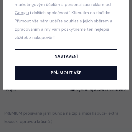
Černá long parka
marketingovým účelům a personalizaci reklam od
skladem
Googlu
i dalších společností. Kliknutím na tlačítko
490 Kč
Přijmout vše nám udělíte souhlas s jejich sběrem a
zpracováním a my vám poskytneme ten nejlepší
zážitek z nakupování.
Jeans kabátek/šaty s páskem
NASTAVENÍ
skladem
299 Kč
PŘÍJMOUT VŠE
Popis
Jak vybrat správnou velikost?
PREMIUM prošívaná jarní bunda na zip s maxi kapucí- extra
kousek, opravdu krásná:)