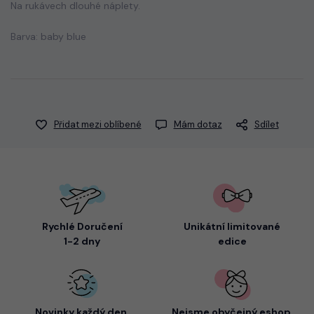
Na rukávech dlouhé náplety.
Barva: baby blue
Přidat mezi oblíbené
Mám dotaz
Sdílet
Rychlé Doručení
Unikátní limitované
1-2 dny
edice
Novinky každý den,
Nejsme
obyčejný eshop,