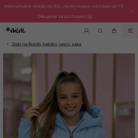
Rekonstrukce skladu do 6.8., zásilky budou odcházet až 7.8.
Děkujeme za pochopení 🤗