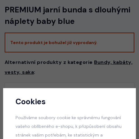
PREMIUM jarní bunda s dlouhými
náplety baby blue
Tento produkt je bohužel již vyprodaný.
Alternativní produkty z kategorie
Bundy, kabáty,
vesty, saka
:
Podzimní bunda černá
Cookies
skladem
490 Kč
Používáme soubory cookie ke správnému fungování
vašeho oblíbeného e-shopu, k přizpůsobení obsahu
stránek vašim potřebám, ke statistickým a