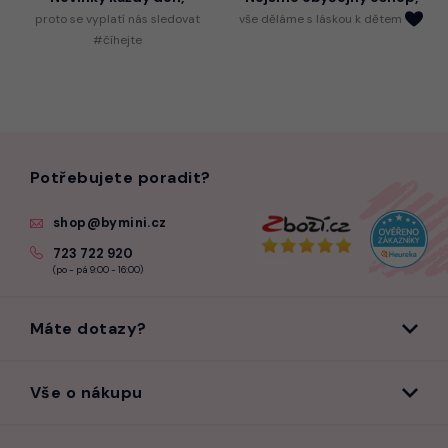
proto
se vyplatí nás sledovat
vše děláme s láskou k dětem
#číhejte
Potřebujete poradit?
shop@bymini.cz
723 722 920
(po - pá 9:00 - 16:00)
Máte dotazy?
Vše o nákupu