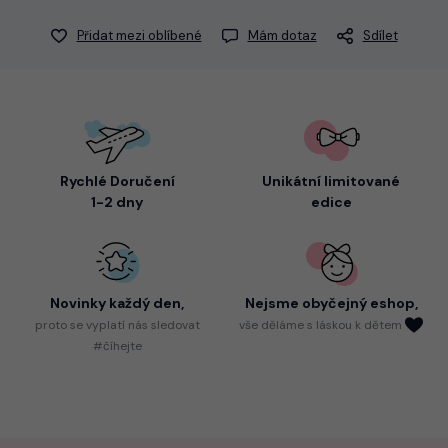
Přidat mezi oblíbené
Mám dotaz
Sdílet
Rychlé Doručení
Unikátní limitované
1-2 dny
edice
Novinky každý den,
Nejsme
obyčejný eshop,
proto
se vyplatí nás sledovat
vše děláme s láskou k dětem
#číhejte