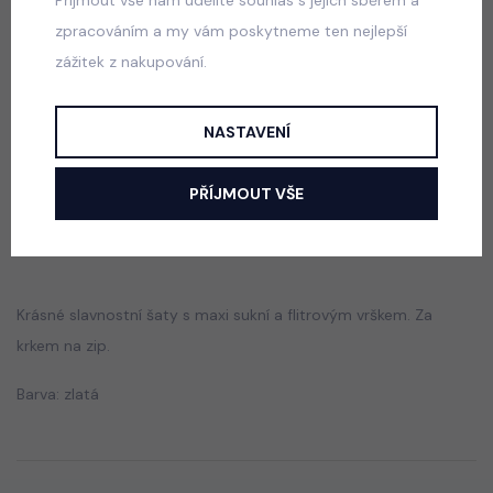
zpracováním a my vám poskytneme ten nejlepší
Princess krajkové šaty s maxi tylovou sukní
zážitek z nakupování.
bílé
skladem
NASTAVENÍ
650 Kč
PŘÍJMOUT VŠE
Popis
Jak vybrat správnou velikost?
Krásné slavnostní šaty s maxi sukní a flitrovým vrškem. Za
krkem na zip.
Barva: zlatá