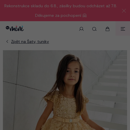
Rekonstrukce skladu do 6.8., zásilky budou odcházet až 7.8.
Děkujeme za pochopení 🤗