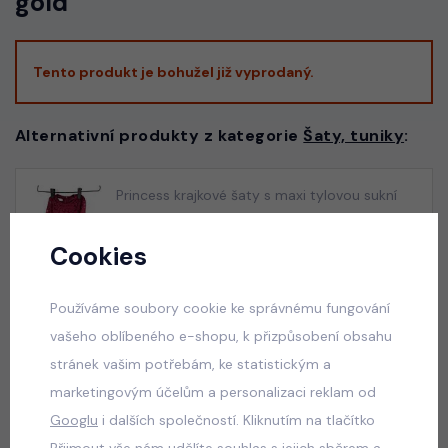
gold
Tento produkt je bohužel již vyprodaný.
Alternativní produkty z kategorie
Šaty, tuniky
:
Princess krajkové šaty s maxi tylovou sukní
bordo
Cookies
skladem
650 Kč
Používáme soubory cookie ke správnému fungování
vašeho oblíbeného e-shopu, k přizpůsobení obsahu
Princess krajkové šaty s maxi tylovou sukní
stránek vašim potřebám, ke statistickým a
růžové
marketingovým účelům a personalizaci reklam od
skladem
Googlu
i dalších společností. Kliknutím na tlačítko
690 Kč
Přijmout vše nám udělíte souhlas s jejich sběrem a