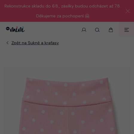
Rekonstrukce skladu do 6.8., zásilky budou odcházet až 7.8.
Děkujeme za pochopení 🤗