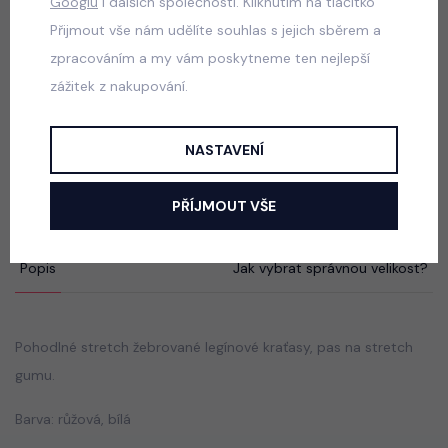
Googlu
i dalších společností. Kliknutím na tlačítko
skladem
Přijmout vše nám udělíte souhlas s jejich sběrem a
100 Kč
zpracováním a my vám poskytneme ten nejlepší
zážitek z nakupování.
ALO mikina + sukně pudder pink
NASTAVENÍ
skladem
590 Kč
PŘÍJMOUT VŠE
Popis
Jak vybrat správnou velikost?
Pohodlné stretch žebrované legínové kraťasy, pas na stretch
gumu.
Barva: růžová, bílá