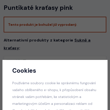
Puntíkaté kraťasy pink
Tento produkt je bohužel již vyprodaný.
Alternativní produkty z kategorie
Sukně a
kraťasy
:
Panthera letní overal modrý
Cookies
skladem
175 Kč
Používáme soubory cookie ke správnému fungování
vašeho oblíbeného e-shopu, k přizpůsobení obsahu
stránek vašim potřebám, ke statistickým a
marketingovým účelům a personalizaci reklam od
Squishy dumplings LIFE letní set