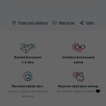
Přidat mezi oblíbené
Mám dotaz
Sdílet
Rychlé Doručení
Unikátní limitované
1-2 dny
edice
Novinky každý den,
Nejsme
obyčejný eshop,
proto
se vyplatí nás sledovat
vše děláme s láskou k dětem
#číhejte