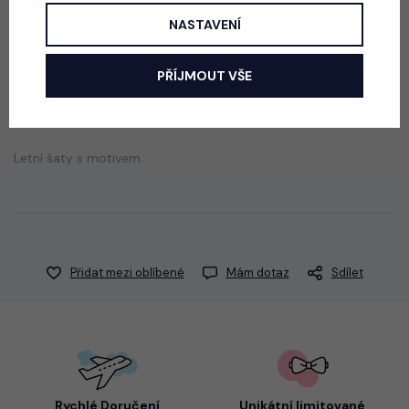
550 Kč
NASTAVENÍ
PŘÍJMOUT VŠE
Popis
Jak vybrat správnou velikost?
Letní šaty s motivem.
Přidat mezi oblíbené
Mám dotaz
Sdílet
Rychlé Doručení
Unikátní limitované