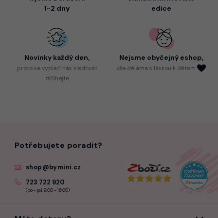
1-2 dny
edice
Novinky každý den,
Nejsme
obyčejný eshop,
proto
se vyplatí nás sledovat
vše děláme s láskou k dětem
#číhejte
Potřebujete poradit?
shop@bymini.cz
723 722 920
(po - pá 9:00 - 16:00)