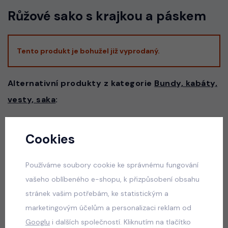
Růžové sako s krajkou a páskem
Tento produkt je bohužel již vyprodaný.
Alternativní produkty z kategorie
Bundy, kabáty,
vesty, saka
:
Cookies
Podzimní bunda černá
skladem
Používáme soubory cookie ke správnému fungování
490 Kč
vašeho oblíbeného e-shopu, k přizpůsobení obsahu
stránek vašim potřebám, ke statistickým a
marketingovým účelům a personalizaci reklam od
Černá long parka
Googlu
i dalších společností. Kliknutím na tlačítko