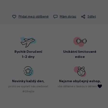
Přidat mezi oblíbené
Mám dotaz
Sdílet
Rychlé Doručení
Unikátní limitované
1-2 dny
edice
Novinky každý den,
Nejsme
obyčejný eshop,
proto
se vyplatí nás sledovat
vše děláme s láskou k dětem
#číhejte