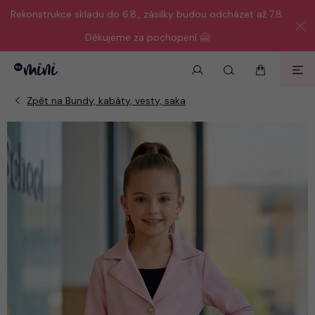
Rekonstrukce skladu do 6.8., zásilky budou odcházet až 7.8.
Děkujeme za pochopení 🤗