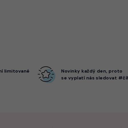
ní limitované
Novinky každý den,
proto
se vyplatí nás sledovat #čí