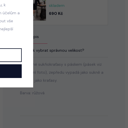
, k
skladem
m účelům a
690 Kč
mout vše
ejlepší
Popis
Jak vybrat správnou velikost?
Skládané sukňokraťasy s páskem (pásek viz
poslední foto), zepředu vypadá jako sukně a
zezadu jako kraťasy.
Barva: růžová