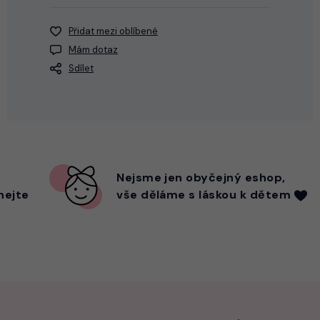
Přidat mezi oblíbené
Mám dotaz
Sdílet
Nejsme
jen
obyčejný eshop,
hejte
vše děláme s láskou k dětem