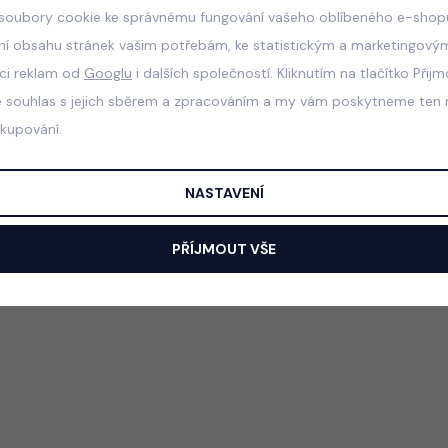
soubory cookie ke správnému fungování vašeho oblíbeného e-shopu
ní obsahu stránek vašim potřebám, ke statistickým a marketingový
aci reklam od
Googlu
i dalších společností. Kliknutím na tlačítko Přij
e souhlas s jejich sběrem a zpracováním a my vám poskytneme ten n
akupování.
NASTAVENÍ
PŘÍJMOUT VŠE