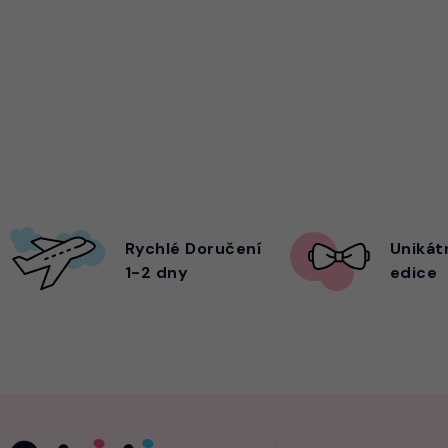
Rychlé Doručení
Unikát
1-2 dny
edice