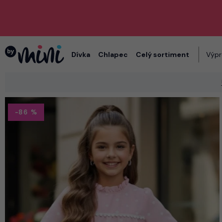
Dívka
Chlapec
Celý sortiment
Výpr
-86