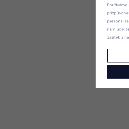
Používáme 
přizpůsobe
personaliz
nám udělít
zážitek z n