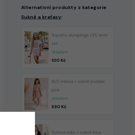
Alternativní produkty z kategorie
Sukně a kraťasy
:
Squishy dumplings LIFE letní
set
skladem
100 Kč
ALO mikina + sukně pudder
pink
skladem
590 Kč
School sako + sukně blue