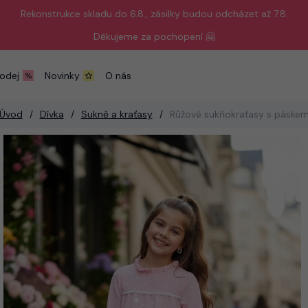
Rekonstrukce skladu do 6.8., zásilky budou odcházet až 7.8.
Děkujeme za pochopení 🤗
odej
Novinky
O nás
Úvod
Dívka
Sukně a kraťasy
Růžové sukňokraťasy s páske