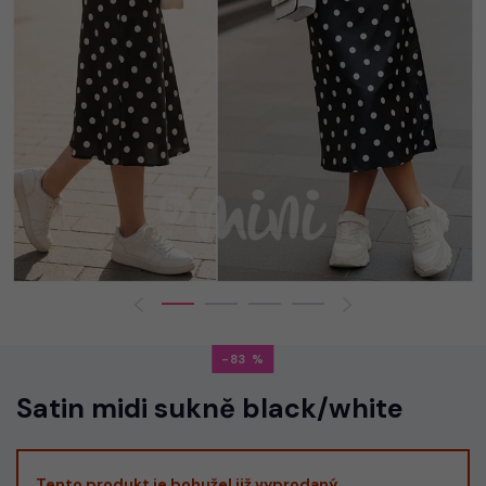
-83
Satin midi sukně black/white
Tento produkt je bohužel již vyprodaný.