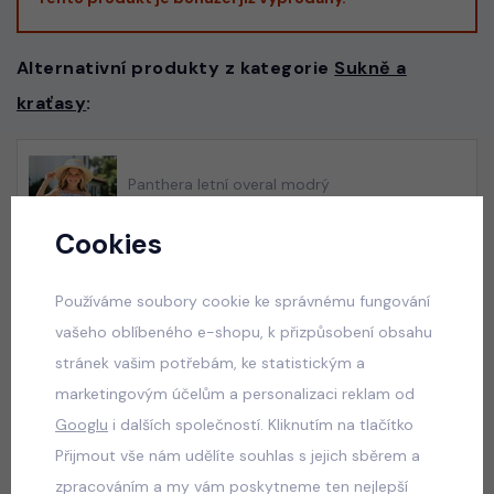
Alternativní produkty z kategorie
Sukně a
kraťasy
:
Panthera letní overal modrý
skladem
Cookies
175 Kč
Používáme soubory cookie ke správnému fungování
vašeho oblíbeného e-shopu, k přizpůsobení obsahu
Squishy dumplings LIFE letní set
stránek vašim potřebám, ke statistickým a
skladem
marketingovým účelům a personalizaci reklam od
100 Kč
Googlu
i dalších společností. Kliknutím na tlačítko
Přijmout vše nám udělíte souhlas s jejich sběrem a
zpracováním a my vám poskytneme ten nejlepší