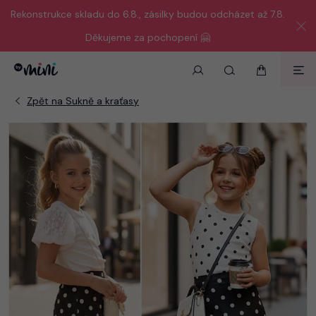
Rekonstrukce skladu do 6.8., zásilky budou odcházet až 7.8.
Děkujeme za pochopení 🤗