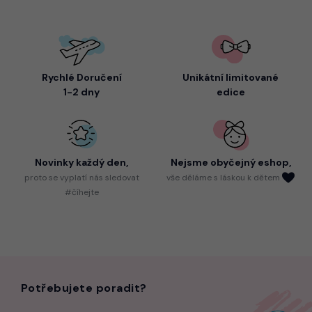
Rychlé Doručení
Unikátní limitované
1-2 dny
edice
Novinky každý den,
Nejsme
obyčejný eshop,
proto
se vyplatí nás sledovat
vše děláme s láskou k dětem
#číhejte
Potřebujete poradit?