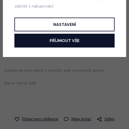
zážitek z nakupování.
ALO mikina + sukně pudder pink
skladem
590 Kč
NASTAVENÍ
PŘÍJMOUT VŠE
Popis
Jak vybrat správnou velikost?
Saténová midi sukně s puntíky, pas na stretch gumu.
Barva: černá, bílá
Přidat mezi oblíbené
Mám dotaz
Sdílet