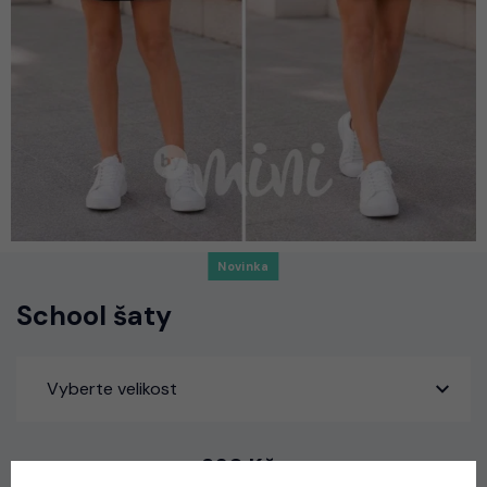
Novinka
School šaty
Vyberte velikost
360 Kč
skladem