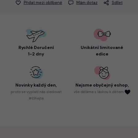
Přidat mezi oblíbené
Mám dotaz
Sdílet
Rychlé Doručení
Unikátní limitované
1-2 dny
edice
Novinky každý den,
Nejsme
obyčejný eshop,
proto
se vyplatí nás sledovat
vše děláme s láskou k dětem
#číhejte