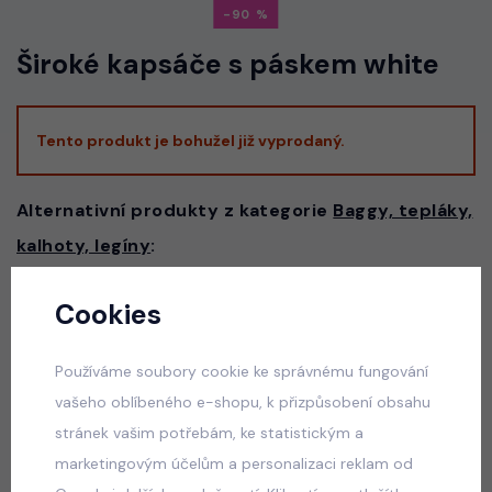
-90
Široké kapsáče s páskem white
Tento produkt je bohužel již vyprodaný.
Alternativní produkty z kategorie
Baggy, tepláky,
kalhoty, legíny
:
Cookies
Vacay mode pompon letní beach set bílý
skladem
Používáme soubory cookie ke správnému fungování
50 Kč
vašeho oblíbeného e-shopu, k přizpůsobení obsahu
stránek vašim potřebám, ke statistickým a
marketingovým účelům a personalizaci reklam od