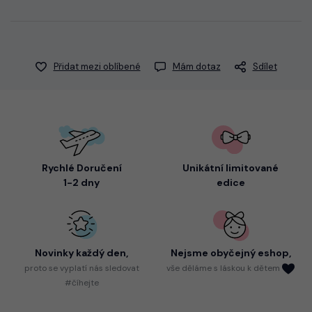
Přidat mezi oblíbené
Mám dotaz
Sdílet
Rychlé Doručení
Unikátní limitované
1-2 dny
edice
Novinky každý den,
Nejsme
obyčejný eshop,
proto
se vyplatí nás sledovat
vše děláme s láskou k dětem
#číhejte