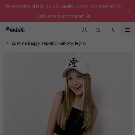
Rekonstrukce skladu do 6.8., zásilky budou odcházet až 7.8.
Děkujeme za pochopení 🤗