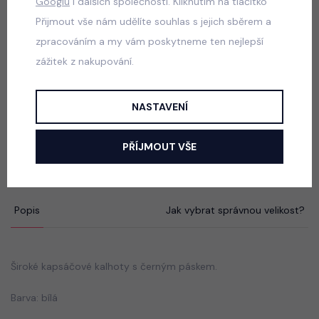
Googlu
i dalších společností. Kliknutím na tlačítko
Graphite streetwear souprava
Přijmout vše nám udělíte souhlas s jejich sběrem a
skladem
zpracováním a my vám poskytneme ten nejlepší
599 Kč
zážitek z nakupování.
NASTAVENÍ
Squishy dumpling soft velur souprava černá
skladem
PŘÍJMOUT VŠE
499 Kč
Popis
Jak vybrat správnou velikost?
Široké kapsáčové kalhoty s černým páskem.
Barva: bílá