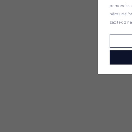
personaliz
nám udělít
zážitek z n