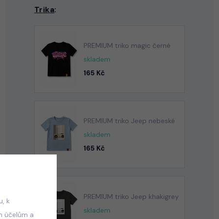
Trika
:
PREMIUM triko magic černé
skladem
165 Kč
PREMIUM triko Jeep nebeské
skladem
165 Kč
PREMIUM triko Jeep khakigrey
, k
skladem
m účelům a