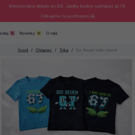
Rekonstrukce skladu do 6.8., zásilky budou odcházet až 7.8.
Děkujeme za pochopení 🤗
odej
Novinky
O nás
Úvod
Chlapec
Trika
Six Seven triko černé