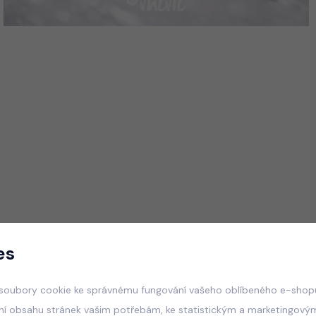
es
soubory cookie ke správnému fungování vašeho oblíbeného e-shopu
ní obsahu stránek vašim potřebám, ke statistickým a marketingový