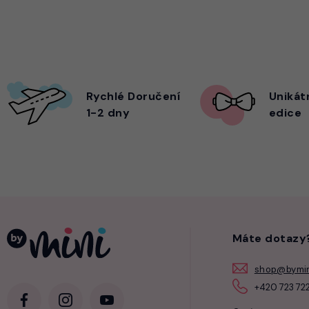
Rychlé Doručení
Unikát
1-2 dny
edice
Máte dotazy
shop@bymin
+420 723 722