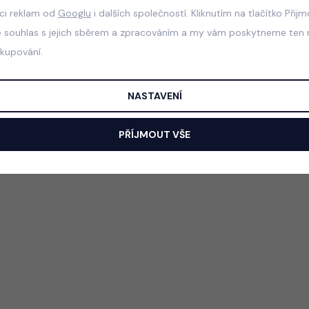
aci reklam od
Googlu
i dalších společností. Kliknutím na tlačítko Přij
e souhlas s jejich sběrem a zpracováním a my vám poskytneme ten n
akupování.
NASTAVENÍ
PŘÍJMOUT VŠE