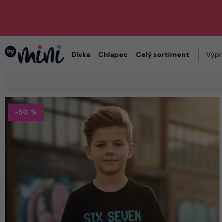
Dívka
Chlapec
Celý sortiment
Výpr
-50