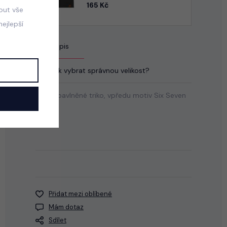
165 Kč
mout vše
ejlepší
Popis
Jak vybrat správnou velikost?
Černé bavlněné triko, vpředu motiv Six Seven
- 67.
Přidat mezi oblíbené
Mám dotaz
Sdílet