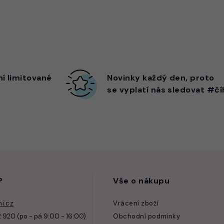
ní limitované
Novinky každý den,
proto
se vyplatí nás sledovat #čí
?
Vše o nákupu
i.cz
Vrácení zboží
 920 (po - pá 9:00 - 16:00)
Obchodní podmínky