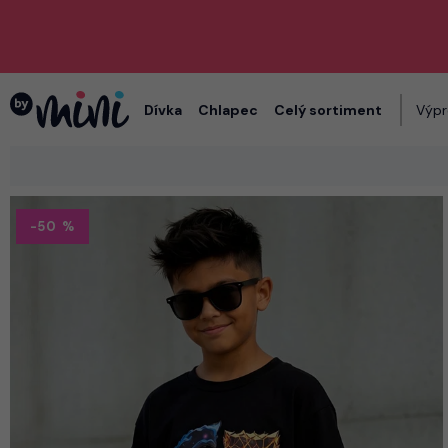
Dívka
Chlapec
Celý sortiment
Výpr
-50