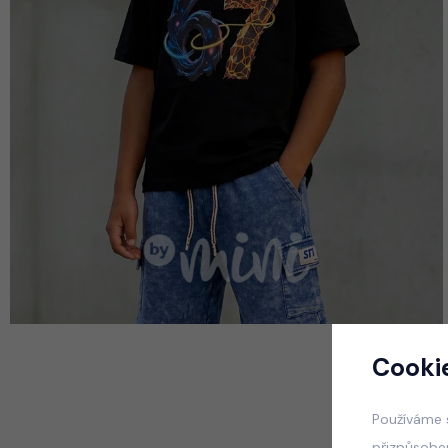
Cooki
Používáme 
přizpůsobe