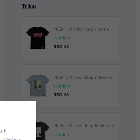
Trika
:
PREMIUM triko magic černé
skladem
330 Kč
PREMIUM triko Jeep nebeské
skladem
330 Kč
PREMIUM triko Jeep khakigrey
, k
skladem
m účelům a