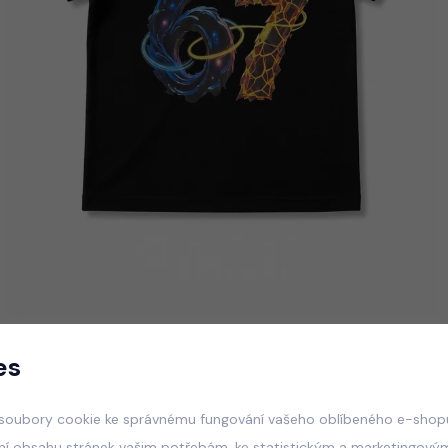
es
soubory cookie ke správnému fungování vašeho oblíbeného e-shopu
ní obsahu stránek vašim potřebám, ke statistickým a marketingový