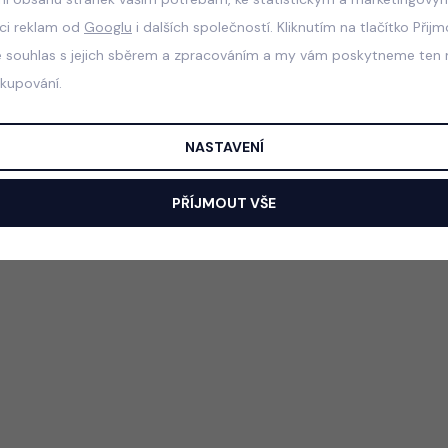
aci reklam od
Googlu
i dalších společností. Kliknutím na tlačítko Přij
e souhlas s jejich sběrem a zpracováním a my vám poskytneme ten n
akupování.
NASTAVENÍ
PŘÍJMOUT VŠE