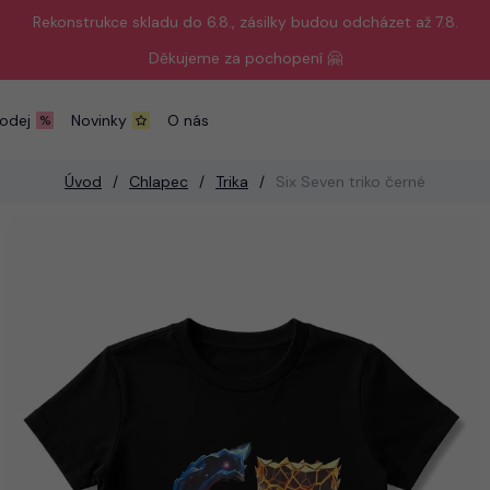
Rekonstrukce skladu do 6.8., zásilky budou odcházet až 7.8.
Děkujeme za pochopení 🤗
odej
Novinky
O nás
Úvod
Chlapec
Trika
Six Seven triko černé