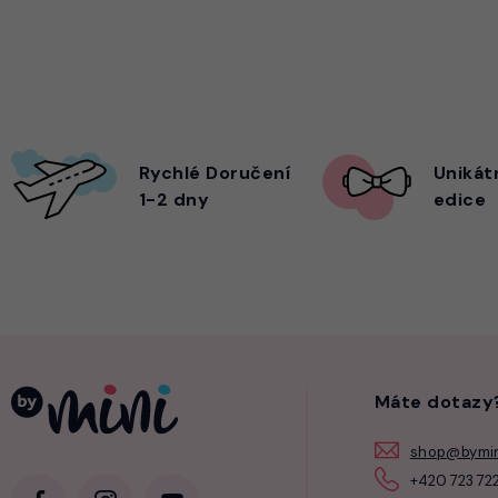
Rychlé Doručení
Unikát
1-2 dny
edice
Máte dotazy
shop@bymin
+420 723 722