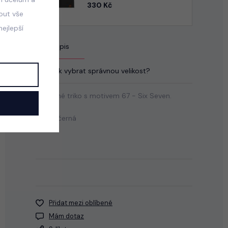
330 Kč
mout vše
ejlepší
Popis
Jak vybrat správnou velikost?
Bavlněné triko s motivem 67 - Six Seven.
Barva: černá
Přidat mezi oblíbené
Mám dotaz