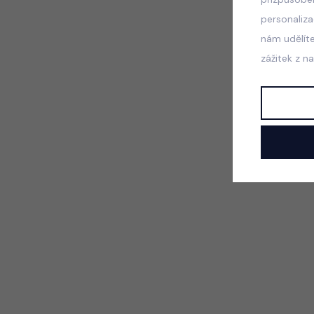
personaliz
nám udělít
zážitek z n