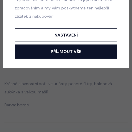
zpracováním a my vám poskytneme ten nejlepší
zážitek z nakupování.
Luxury Smaragd dress - luxusní dívčí šaty
skladem
NASTAVENÍ
550 Kč
PŘÍJMOUT VŠE
Popis
Jak vybrat správnou velikost?
Krásné slavnostní soft velur šaty poseté flitry, balonová
sukýnka s velkou mašlí.
Barva: bordo