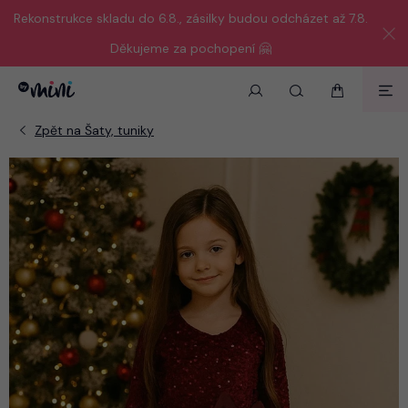
Rekonstrukce skladu do 6.8., zásilky budou odcházet až 7.8.
Děkujeme za pochopení 🤗