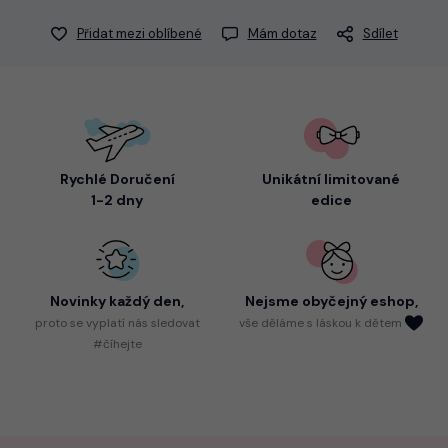
Přidat mezi oblíbené
Mám dotaz
Sdílet
Rychlé Doručení
Unikátní limitované
1-2 dny
edice
Novinky každý den,
Nejsme
obyčejný eshop,
proto
se vyplatí nás sledovat
vše děláme s láskou k dětem
#číhejte